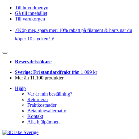
Till huvudmenyn
Gå till innehållet
Till varukorgen
⚡️Köp mer, spara mer: 10% rabatt på filament & harts när du
köper 10 stycken! ⚡️
Reservdelssökare
Sverige: Fri standardfrakt
från 1 099 kr
Mer än 11.100 produkter
Hjälp
Var är min beställning?
Returnerar
Fraktkostnader
Betalningsalternativ
Kontakt
Alla hjälpämnen