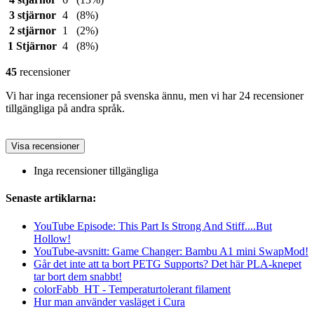
3 stjärnor
4
(8%)
2 stjärnor
1
(2%)
1 Stjärnor
4
(8%)
45
recensioner
Vi har inga recensioner på svenska ännu, men vi har 24 recensioner
tillgängliga på andra språk.
Visa recensioner
Inga recensioner tillgängliga
Senaste artiklarna:
YouTube Episode: This Part Is Strong And Stiff....But
Hollow!
YouTube-avsnitt: Game Changer: Bambu A1 mini SwapMod!
Går det inte att ta bort PETG Supports? Det här PLA-knepet
tar bort dem snabbt!
colorFabb_HT - Temperaturtolerant filament
Hur man använder vasläget i Cura