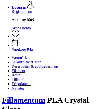
Logga in
Registrera nu
Är du
ny här?
Skapa konto
Varukorg
0 kr
Varumärken
3D-skrivare & mer
Reservdelar & uppgraderingar
Filament
Resin
Tillbehör
Erbjudanden
Nyheter
Fillamentum
PLA Crystal