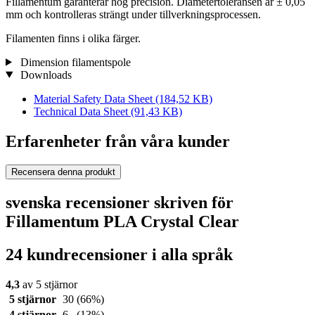
Fillamentum garanterar hög precision. Diametertoleransen är ± 0,05
mm och kontrolleras strängt under tillverkningsprocessen.
Filamenten finns i olika färger.
Dimension filamentspole
Downloads
Material Safety Data Sheet
(184,52 KB)
Technical Data Sheet
(91,43 KB)
Erfarenheter från våra kunder
Recensera denna produkt
svenska recensioner skriven för
Fillamentum PLA Crystal Clear
24 kundrecensioner i alla språk
4,3
av 5 stjärnor
5 stjärnor
30
(66%)
4 stjärnor
6
(13%)