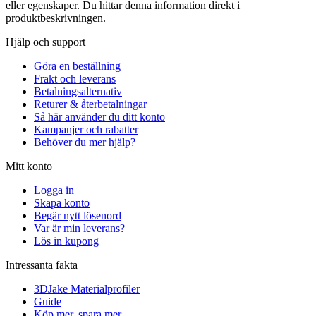
eller egenskaper. Du hittar denna information direkt i
produktbeskrivningen.
Hjälp och support
Göra en beställning
Frakt och leverans
Betalningsalternativ
Returer & återbetalningar
Så här använder du ditt konto
Kampanjer och rabatter
Behöver du mer hjälp?
Mitt konto
Logga in
Skapa konto
Begär nytt lösenord
Var är min leverans?
Lös in kupong
Intressanta fakta
3DJake Materialprofiler
Guide
Köp mer, spara mer