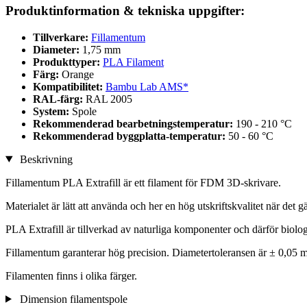
Produktinformation & tekniska uppgifter:
Tillverkare:
Fillamentum
Diameter:
1,75 mm
Produkttyper:
PLA Filament
Färg:
Orange
Kompatibilitet:
Bambu Lab AMS*
RAL-färg:
RAL 2005
System:
Spole
Rekommenderad bearbetningstemperatur:
190 - 210 °C
Rekommenderad byggplatta-temperatur:
50 - 60 °C
Beskrivning
Fillamentum PLA Extrafill är ett filament för FDM 3D-skrivare.
Materialet är lätt att använda och her en hög utskriftskvalitet när det 
PLA Extrafill är tillverkad av naturliga komponenter och därför biolog
Fillamentum garanterar hög precision. Diametertoleransen är ± 0,05 m
Filamenten finns i olika färger.
Dimension filamentspole