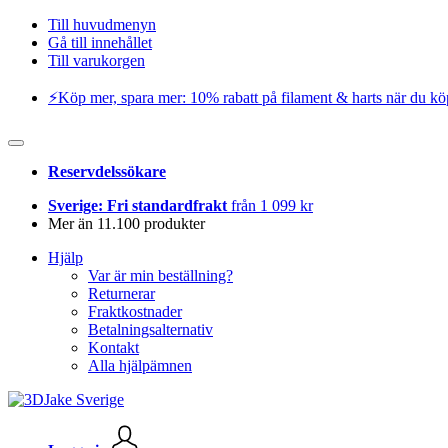
Till huvudmenyn
Gå till innehållet
Till varukorgen
⚡️Köp mer, spara mer: 10% rabatt på filament & harts när du kö
Reservdelssökare
Sverige: Fri standardfrakt
från 1 099 kr
Mer än 11.100 produkter
Hjälp
Var är min beställning?
Returnerar
Fraktkostnader
Betalningsalternativ
Kontakt
Alla hjälpämnen