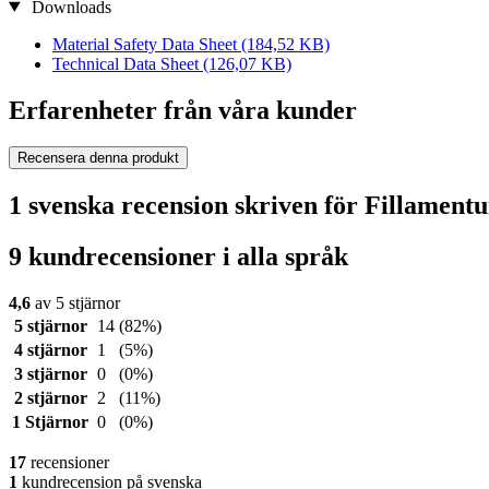
Downloads
Material Safety Data Sheet
(184,52 KB)
Technical Data Sheet
(126,07 KB)
Erfarenheter från våra kunder
Recensera denna produkt
1 svenska recension skriven för Fillamen
9 kundrecensioner i alla språk
4,6
av 5 stjärnor
5 stjärnor
14
(82%)
4 stjärnor
1
(5%)
3 stjärnor
0
(0%)
2 stjärnor
2
(11%)
1 Stjärnor
0
(0%)
17
recensioner
1
kundrecension på svenska