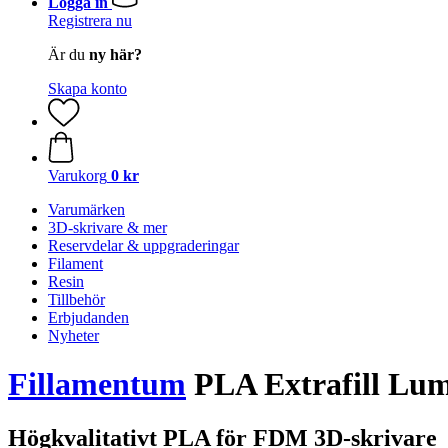
Logga in
Registrera nu
Är du
ny här?
Skapa konto
Varukorg
0 kr
Varumärken
3D-skrivare & mer
Reservdelar & uppgraderingar
Filament
Resin
Tillbehör
Erbjudanden
Nyheter
Fillamentum
PLA Extrafill Lu
Högkvalitativt PLA för FDM 3D-skrivare