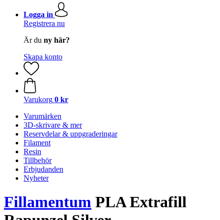
Logga in
Registrera nu
Är du
ny här?
Skapa konto
Varukorg
0 kr
Varumärken
3D-skrivare & mer
Reservdelar & uppgraderingar
Filament
Resin
Tillbehör
Erbjudanden
Nyheter
Fillamentum
PLA Extrafill