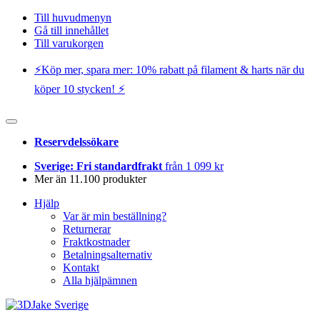
Till huvudmenyn
Gå till innehållet
Till varukorgen
⚡️Köp mer, spara mer: 10% rabatt på filament & harts när du
köper 10 stycken! ⚡️
Reservdelssökare
Sverige: Fri standardfrakt
från 1 099 kr
Mer än 11.100 produkter
Hjälp
Var är min beställning?
Returnerar
Fraktkostnader
Betalningsalternativ
Kontakt
Alla hjälpämnen