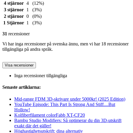
4 stjärnor
4
(12%)
3 stjärnor
1
(3%)
2 stjärnor
0
(0%)
1 Stjärnor
1
(3%)
31
recensioner
Vi har inga recensioner på svenska ännu, men vi har 18 recensioner
tillgängliga på andra språk.
Visa recensioner
Inga recensioner tillgängliga
Senaste artiklarna:
Mid-range FDM 3D-skrivare under 5000kr! (2025 Edition)
YouTube Episode: This Part Is Strong And Stiff....But
Hollow!
Kolfiberfilament colorFabb XT-CF20
Bambu Studio Modifiers: Så optimerar du din 3D-utskrift
exakt där det gäller!
Höghastighetsutskrift: dina alternativ