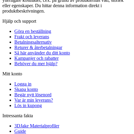
ytterligare kostnader, t.ex. på grund av produkternas vikt, storlek
eller egenskaper. Du hittar denna information direkt i
produktbeskrivningen.
Hjälp och support
Göra en beställning
Frakt och leverans
Betalningsalternativ
Returer & återbetalningar
Så här använder du ditt konto
Kampanjer och rabatter
Behöver du mer hjälp?
Mitt konto
Logga in
Skapa konto
Begär nytt lösenord
Var är min leverans?
Lös in kupong
Intressanta fakta
3DJake Materialprofiler
Guide