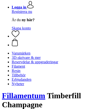
Logga in
Registrera nu
Är du
ny här?
Skapa konto
Varumärken
3D-skrivare & mer
Reservdelar & uppgraderingar
Filament
Resin
Tillbehör
Erbjudanden
Nyheter
Fillamentum
Timberfill
Champagne