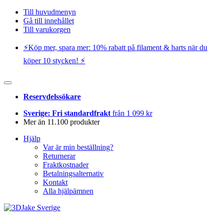
Till huvudmenyn
Gå till innehållet
Till varukorgen
⚡️Köp mer, spara mer: 10% rabatt på filament & harts när du
köper 10 stycken! ⚡️
Reservdelssökare
Sverige: Fri standardfrakt
från 1 099 kr
Mer än 11.100 produkter
Hjälp
Var är min beställning?
Returnerar
Fraktkostnader
Betalningsalternativ
Kontakt
Alla hjälpämnen