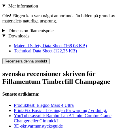
Mer information
Obs! Färgen kan vara något annorlunda än bilden på grund av
materialets naturliga ursprung.
Dimension filamentspole
Downloads
Material Safety Data Sheet
(168,08 KB)
Technical Data Sheet
(122,25 KB)
Recensera denna produkt
svenska recensioner skriven för
Fillamentum Timberfill Champagne
Senaste artiklarna:
Produkttest: Elegoo Mars 4 Ultra
PrintaFix Basic - Lösningen för warping / vridning.
YouTube-avsnitt: Bambu Lab A1 mini Combo: Game
Changer eller Gimmick?
3D-skrivarmunstycksguide