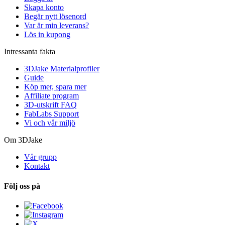
Skapa konto
Begär nytt lösenord
Var är min leverans?
Lös in kupong
Intressanta fakta
3DJake Materialprofiler
Guide
Köp mer, spara mer
Affiliate program
3D-utskrift FAQ
FabLabs Support
Vi och vår miljö
Om 3DJake
Vår grupp
Kontakt
Följ oss på