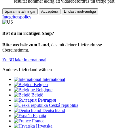
resultat kommer aldrig att vidarebefordras till tredje part.
Spara inställningar
Acceptera
Endast nödvändiga
Integritetspolicy
Bist du im richtigen Shop?
Bitte wechsle zum Land
, das mit deiner Lieferadresse
übereinstimmt.
Zu 3DJake International
Anderes Lieferland wählen
International
Belgien
Belgique
België
България
Česká republika
Deutschland
España
France
Hrvatska