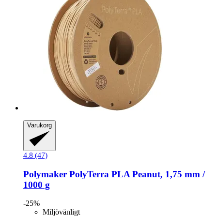
Varukorg
4.8 (47)
Polymaker
PolyTerra PLA Peanut, 1,75 mm /
1000 g
-25%
Miljövänligt