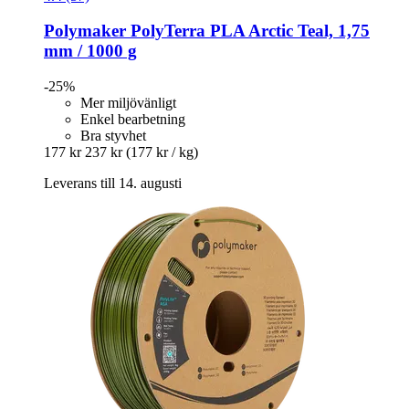
Polymaker
PolyTerra PLA Arctic Teal, 1,75
mm / 1000 g
-25%
Mer miljövänligt
Enkel bearbetning
Bra styvhet
177 kr
237 kr
(177 kr / kg)
Leverans till 14. augusti