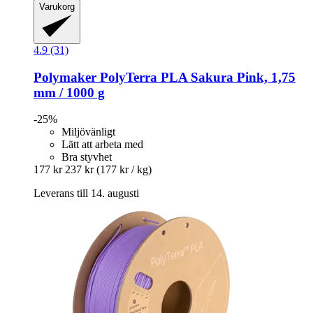
Varukorg
4.9 (31)
Polymaker
PolyTerra PLA Sakura Pink, 1,75
mm / 1000 g
-25%
Miljövänligt
Lätt att arbeta med
Bra styvhet
177 kr
237 kr
(177 kr / kg)
Leverans till 14. augusti