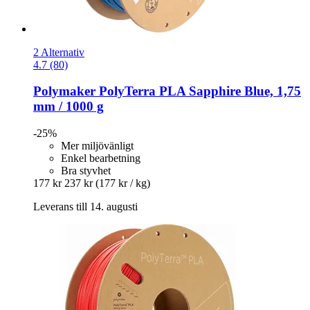
2 Alternativ
4.7 (80)
Polymaker
PolyTerra PLA Sapphire Blue, 1,75
mm / 1000 g
-25%
Mer miljövänligt
Enkel bearbetning
Bra styvhet
177 kr
237 kr
(177 kr / kg)
Leverans till 14. augusti