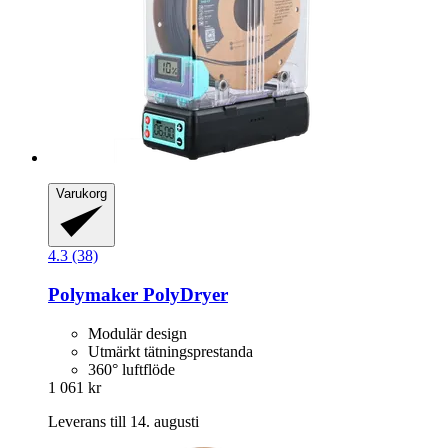
Varukorg
4.3 (38)
Polymaker
PolyDryer
Modulär design
Utmärkt tätningsprestanda
360° luftflöde
1 061 kr
Leverans till 14. augusti