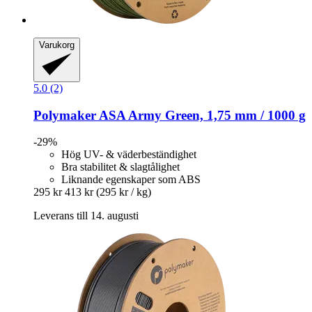
Varukorg
5.0 (2)
Polymaker
ASA Army Green, 1,75 mm / 1000 g
-29%
Hög UV- & väderbeständighet
Bra stabilitet & slagtålighet
Liknande egenskaper som ABS
295 kr
413 kr
(295 kr / kg)
Leverans till 14. augusti