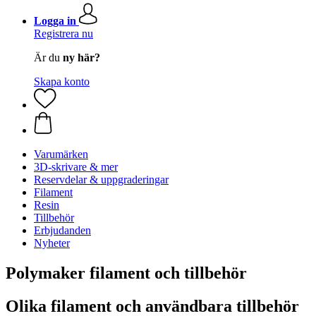
Logga in
Registrera nu
Är du
ny här?
Skapa konto
Varumärken
3D-skrivare & mer
Reservdelar & uppgraderingar
Filament
Resin
Tillbehör
Erbjudanden
Nyheter
Polymaker filament och tillbehör
Olika filament och användbara tillbehör