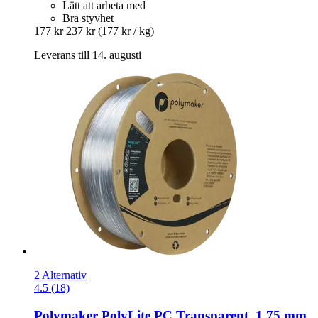
Lätt att arbeta med
Bra styvhet
177 kr
237 kr
(177 kr / kg)
Leverans till 14. augusti
2 Alternativ
4.5 (18)
Polymaker
PolyLite PC Transparent, 1,75 mm