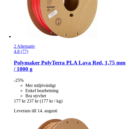
2 Alternativ
4.8 (77)
Polymaker
PolyTerra PLA Lava Red, 1,75 mm
/ 1000 g
-25%
Mer miljövänligt
Enkel bearbetning
Bra styvhet
177 kr
237 kr
(177 kr / kg)
Leverans till 14. augusti