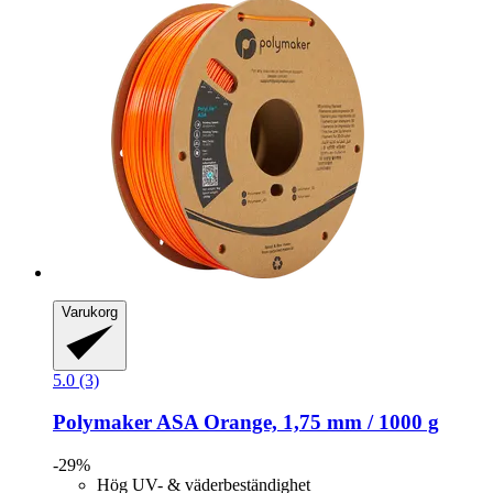
Varukorg
5.0 (3)
Polymaker
ASA Orange, 1,75 mm / 1000 g
-29%
Hög UV- & väderbeständighet