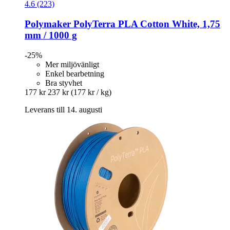
4.6 (223)
Polymaker
PolyTerra PLA Cotton White, 1,75
mm / 1000 g
-25%
Mer miljövänligt
Enkel bearbetning
Bra styvhet
177 kr
237 kr
(177 kr / kg)
Leverans till 14. augusti