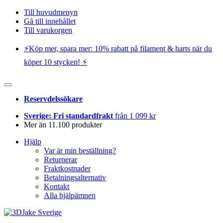
Till huvudmenyn
Gå till innehållet
Till varukorgen
⚡️Köp mer, spara mer: 10% rabatt på filament & harts när du
köper 10 stycken! ⚡️
Reservdelssökare
Sverige: Fri standardfrakt
från 1 099 kr
Mer än 11.100 produkter
Hjälp
Var är min beställning?
Returnerar
Fraktkostnader
Betalningsalternativ
Kontakt
Alla hjälpämnen