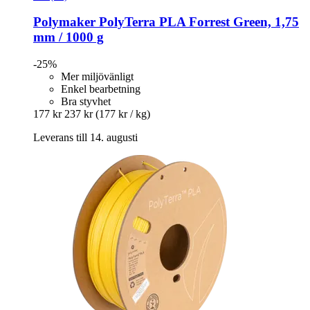
Polymaker
PolyTerra PLA Forrest Green, 1,75
mm / 1000 g
-25%
Mer miljövänligt
Enkel bearbetning
Bra styvhet
177 kr
237 kr
(177 kr / kg)
Leverans till 14. augusti