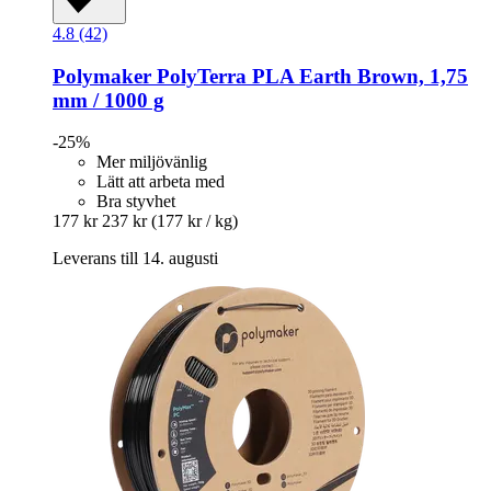
4.8 (42)
Polymaker
PolyTerra PLA Earth Brown, 1,75
mm / 1000 g
-25%
Mer miljövänlig
Lätt att arbeta med
Bra styvhet
177 kr
237 kr
(177 kr / kg)
Leverans till 14. augusti