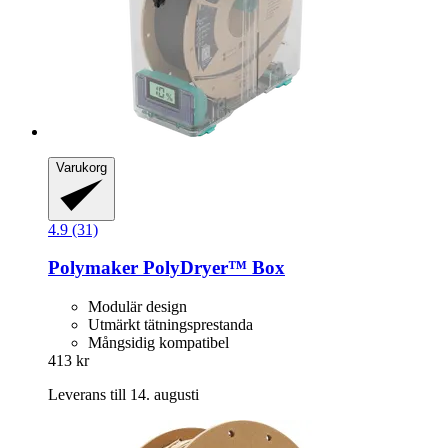
Varukorg
4.9 (31)
Polymaker
PolyDryer™ Box
Modulär design
Utmärkt tätningsprestanda
Mångsidig kompatibel
413 kr
Leverans till 14. augusti