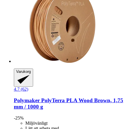
Varukorg
4.7 (62)
Polymaker
PolyTerra PLA Wood Brown, 1,75
mm / 1000 g
-25%
Miljövänligt
Lätt att arbeta med