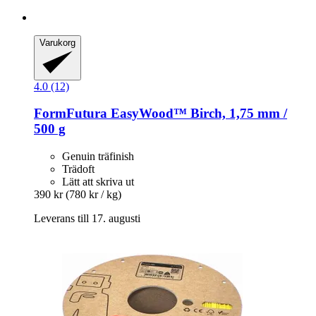
Varukorg
4.0 (12)
FormFutura
EasyWood™ Birch, 1,75 mm /
500 g
Genuin träfinish
Trädoft
Lätt att skriva ut
390 kr
(780 kr / kg)
Leverans till 17. augusti