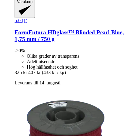
Varukorg
5.0 (1)
FormFutura
HDglass™ Blinded Pearl Blue,
1,75 mm / 750 g
-20%
Olika grader av transparens
Ädelt utseende
Hög hållfasthet och seghet
325 kr
407 kr
(433 kr / kg)
Leverans till 14. augusti