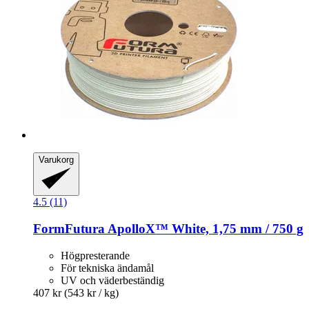
Varukorg
4.5 (11)
FormFutura
ApolloX™ White, 1,75 mm / 750 g
Högpresterande
För tekniska ändamål
UV och väderbeständig
407 kr
(543 kr / kg)