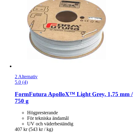
2 Alternativ
5.0 (4)
FormFutura
ApolloX™ Light Grey, 1,75 mm /
750 g
Högpresterande
För tekniska ändamål
UV och väderbeständig
407 kr
(543 kr / kg)