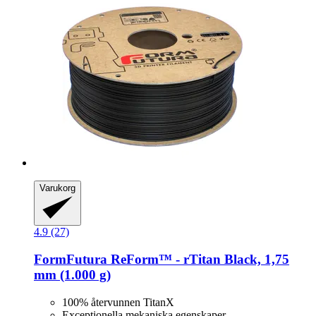
Varukorg
4.9 (27)
FormFutura
ReForm™ -​ rTitan Black, 1,75
mm (1.000 g)
100% återvunnen TitanX
Exceptionella mekaniska egenskaper