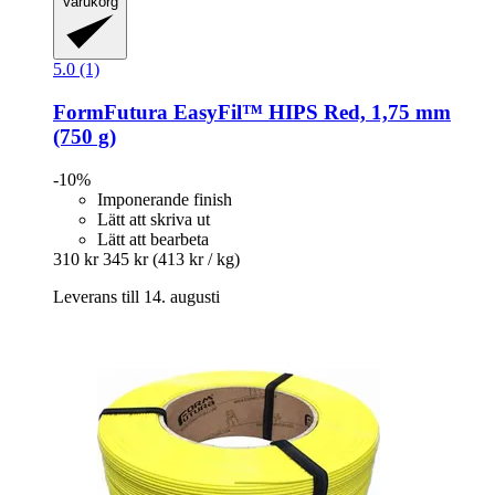
Varukorg
5.0 (1)
FormFutura
EasyFil™ HIPS Red, 1,75 mm
(750 g)
-10%
Imponerande finish
Lätt att skriva ut
Lätt att bearbeta
310 kr
345 kr
(413 kr / kg)
Leverans till 14. augusti