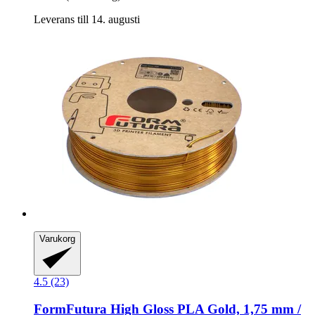
Leverans till 14. augusti
Varukorg
4.5 (23)
FormFutura
High Gloss PLA Gold, 1,75 mm /