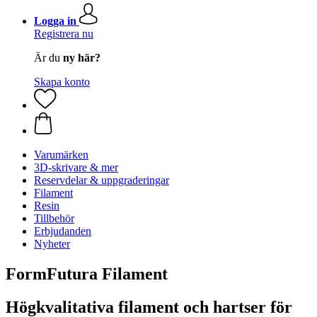
Logga in
Registrera nu
Är du
ny här?
Skapa konto
Varumärken
3D-skrivare & mer
Reservdelar & uppgraderingar
Filament
Resin
Tillbehör
Erbjudanden
Nyheter
FormFutura Filament
Högkvalitativa filament och hartser för