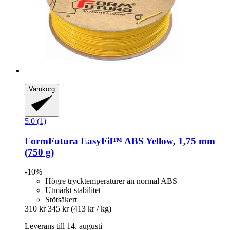
Varukorg
5.0 (1)
FormFutura
EasyFil™ ABS Yellow, 1,75 mm
(750 g)
-10%
Högre trycktemperaturer än normal ABS
Utmärkt stabilitet
Stötsäkert
310 kr
345 kr
(413 kr / kg)
Leverans till 14. augusti