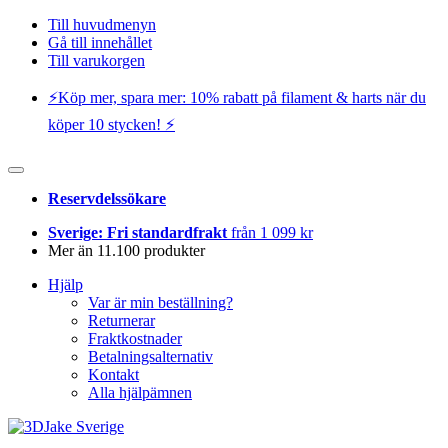
Till huvudmenyn
Gå till innehållet
Till varukorgen
⚡️Köp mer, spara mer: 10% rabatt på filament & harts när du
köper 10 stycken! ⚡️
Reservdelssökare
Sverige: Fri standardfrakt
från 1 099 kr
Mer än 11.100 produkter
Hjälp
Var är min beställning?
Returnerar
Fraktkostnader
Betalningsalternativ
Kontakt
Alla hjälpämnen