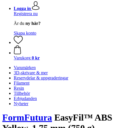
Logga in
Registrera nu
Är du
ny här?
Skapa konto
Varukorg
0 kr
Varumärken
3D-skrivare & mer
Reservdelar & uppgraderingar
Filament
Resin
Tillbehör
Erbjudanden
Nyheter
FormFutura
EasyFil™ ABS