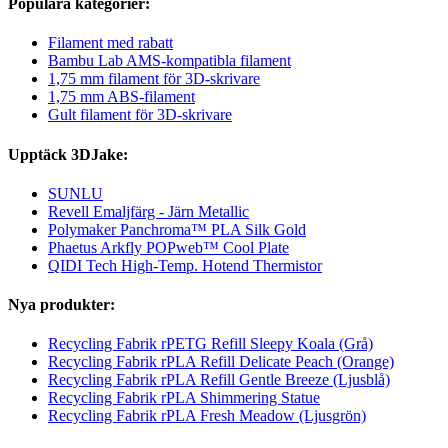
Populära kategorier:
Filament med rabatt
Bambu Lab AMS-kompatibla filament
1,75 mm filament för 3D-skrivare
1,75 mm ABS-filament
Gult filament för 3D-skrivare
Upptäck 3DJake:
SUNLU
Revell Emaljfärg - Järn Metallic
Polymaker Panchroma™ PLA Silk Gold
Phaetus Arkfly POPweb™ Cool Plate
QIDI Tech High-Temp. Hotend Thermistor
Nya produkter:
Recycling Fabrik rPETG Refill Sleepy Koala (Grå)
Recycling Fabrik rPLA Refill Delicate Peach (Orange)
Recycling Fabrik rPLA Refill Gentle Breeze (Ljusblå)
Recycling Fabrik rPLA Shimmering Statue
Recycling Fabrik rPLA Fresh Meadow (Ljusgrön)