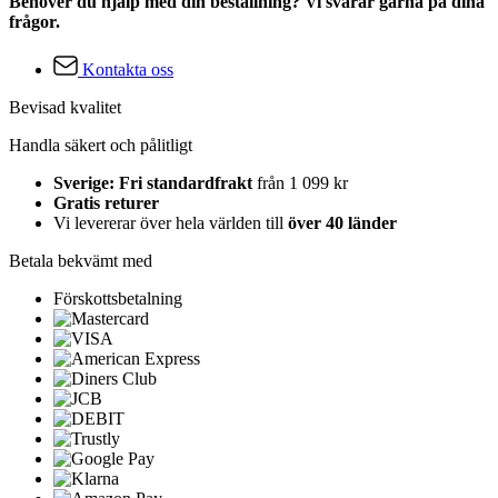
Behöver du hjälp med din beställning? Vi svarar gärna på dina
frågor.
Kontakta oss
Bevisad kvalitet
Handla säkert och pålitligt
Sverige: Fri standardfrakt
från 1 099 kr
Gratis returer
Vi levererar över hela världen till
över 40 länder
Betala bekvämt med
Förskottsbetalning