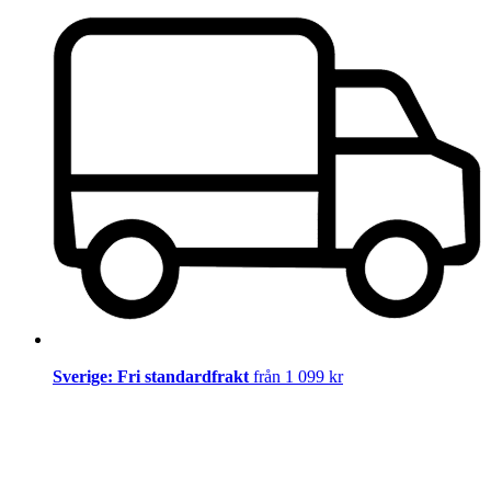
Sverige: Fri standardfrakt
från 1 099 kr