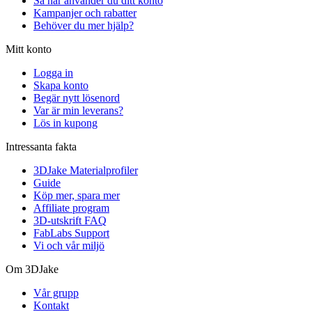
Så här använder du ditt konto
Kampanjer och rabatter
Behöver du mer hjälp?
Mitt konto
Logga in
Skapa konto
Begär nytt lösenord
Var är min leverans?
Lös in kupong
Intressanta fakta
3DJake Materialprofiler
Guide
Köp mer, spara mer
Affiliate program
3D-utskrift FAQ
FabLabs Support
Vi och vår miljö
Om 3DJake
Vår grupp
Kontakt