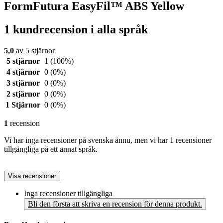
FormFutura EasyFil™ ABS Yellow
1 kundrecension i alla språk
5,0
av 5 stjärnor
5 stjärnor
1
(100%)
4 stjärnor
0
(0%)
3 stjärnor
0
(0%)
2 stjärnor
0
(0%)
1 Stjärnor
0
(0%)
1
recension
Vi har inga recensioner på svenska ännu, men vi har 1 recensioner
tillgängliga på ett annat språk.
Visa recensioner
Inga recensioner tillgängliga
Bli den första att skriva en recension för denna produkt.