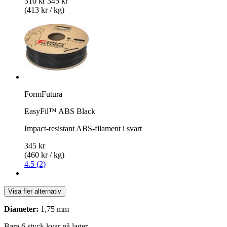
310 kr
345 kr
(413 kr / kg)
FormFutura
EasyFil™ ABS Black
Impact-resistant ABS-filament i svart
345 kr
(460 kr / kg)
4.5 (2)
Visa fler alternativ
Diameter:
1,75 mm
Bara 6 styck kvar på lager