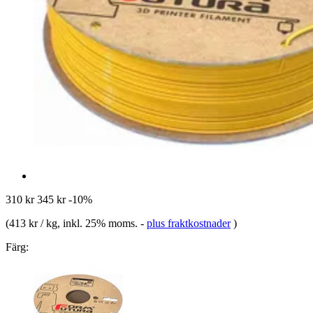
310 kr
345 kr
-10%
(
413 kr / kg
, inkl. 25% moms.
-
plus fraktkostnader
)
Färg: