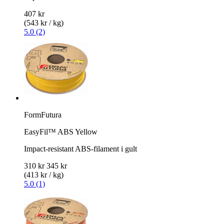
407 kr
(543 kr / kg)
5.0 (2)
FormFutura
EasyFil™ ABS Yellow
Impact-resistant ABS-filament i gult
310 kr
345 kr
(413 kr / kg)
5.0 (1)