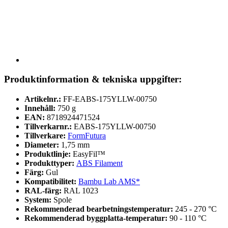
Produktinformation & tekniska uppgifter:
Artikelnr.:
FF-EABS-175YLLW-00750
Innehåll:
750 g
EAN:
8718924471524
Tillverkarnr.:
EABS-175YLLW-00750
Tillverkare:
FormFutura
Diameter:
1,75 mm
Produktlinje:
EasyFil™
Produkttyper:
ABS Filament
Färg:
Gul
Kompatibilitet:
Bambu Lab AMS*
RAL-färg:
RAL 1023
System:
Spole
Rekommenderad bearbetningstemperatur:
245 - 270 °C
Rekommenderad byggplatta-temperatur:
90 - 110 °C