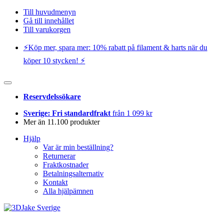
Till huvudmenyn
Gå till innehållet
Till varukorgen
⚡️Köp mer, spara mer: 10% rabatt på filament & harts när du
köper 10 stycken! ⚡️
Reservdelssökare
Sverige: Fri standardfrakt
från 1 099 kr
Mer än 11.100 produkter
Hjälp
Var är min beställning?
Returnerar
Fraktkostnader
Betalningsalternativ
Kontakt
Alla hjälpämnen