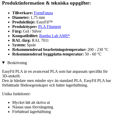
Produktinformation & tekniska uppgifter:
Tillverkare:
FormFutura
Diameter:
1,75 mm
Produktlinje:
EasyFil™
Produkttyper:
PLA Filament
Färg:
Grå / Silver
Kompatibilitet:
Bambu Lab AMS*
RAL-färg:
RAL 7011
System:
Spole
Rekommenderad bearbetningstemperatur:
200 - 230 °C
Rekommenderad byggplatta-temperatur:
50 - 60 °C
Beskrivning
EasyFil PLA är en avancerad PLA som har anpassats specifikt för
3D-utskrift.
Den är hårdare men mindre styv än standard PLA. EasyFil PLA har
förbättrade flödesegenskaper och bättre lagerhäftning.
Unika funktioner:
Mycket lätt att skriva ut
Nästan utan förvrängning
Förbättrad lagerhäftning