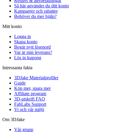
Returer & återbetalningar
Så här använder du ditt konto
Kampanjer och rabatter
Behöver du mer hjälp?
Mitt konto
Logga in
Skapa konto
Begär nytt lösenord
Var är min leverans?
Lös in kupong
Intressanta fakta
3DJake Materialprofiler
Guide
Köp mer, spara mer
Affiliate program
3D-utskrift FAQ
FabLabs Support
Vi och vår miljö
Om 3DJake
Vår grupp