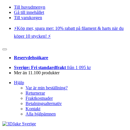
Till huvudmenyn
Gå till innehållet
Till varukorgen
⚡️Köp mer, spara mer: 10% rabatt på filament & harts när du
köper 10 stycken! ⚡️
Reservdelssökare
Sverige: Fri standardfrakt
från 1 095 kr
Mer än 11.100 produkter
Hjälp
Var är min beställning?
Returnerar
Fraktkostnader
Betalningsalternativ
Kontakt
Alla hjälpämnen