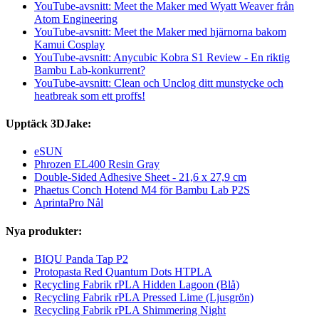
YouTube-avsnitt: Meet the Maker med Wyatt Weaver från
Atom Engineering
YouTube-avsnitt: Meet the Maker med hjärnorna bakom
Kamui Cosplay
YouTube-avsnitt: Anycubic Kobra S1 Review - En riktig
Bambu Lab-konkurrent?
YouTube-avsnitt: Clean och Unclog ditt munstycke och
heatbreak som ett proffs!
Upptäck 3DJake:
eSUN
Phrozen EL400 Resin Gray
Double-Sided Adhesive Sheet - 21,6 x 27,9 cm
Phaetus Conch Hotend M4 för Bambu Lab P2S
AprintaPro Nål
Nya produkter:
BIQU Panda Tap P2
Protopasta Red Quantum Dots HTPLA
Recycling Fabrik rPLA Hidden Lagoon (Blå)
Recycling Fabrik rPLA Pressed Lime (Ljusgrön)
Recycling Fabrik rPLA Shimmering Night