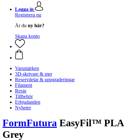
Logga in
Registrera nu
Är du
ny här?
Skapa konto
Varumärken
3D-skrivare & mer
Reservdelar & uppgraderingar
Filament
Resin
Tillbehör
Erbjudanden
Nyheter
FormFutura
EasyFil™ PLA
Grey