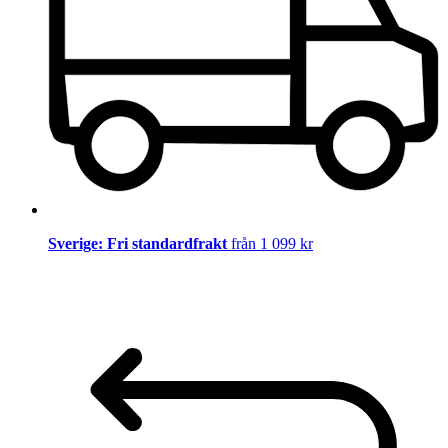
Sverige: Fri standardfrakt
från 1 099 kr