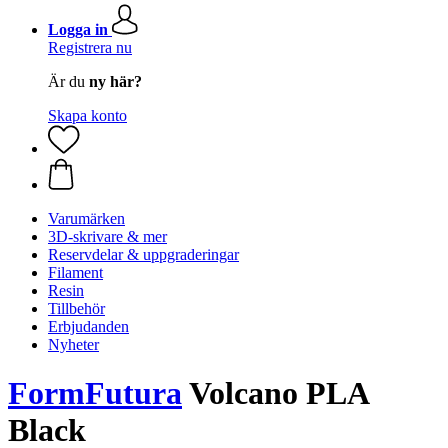
Logga in
Registrera nu
Är du
ny här?
Skapa konto
Varumärken
3D-skrivare & mer
Reservdelar & uppgraderingar
Filament
Resin
Tillbehör
Erbjudanden
Nyheter
FormFutura
Volcano PLA
Black