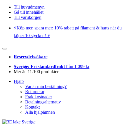
Till huvudmenyn
Gå till innehållet
Till varukorgen
⚡️Köp mer, spara mer: 10% rabatt på filament & harts när du
köper 10 stycken! ⚡️
Reservdelssökare
Sverige: Fri standardfrakt
från 1 099 kr
Mer än 11.100 produkter
Hjälp
Var är min beställning?
Returnerar
Fraktkostnader
Betalningsalternativ
Kontakt
Alla hjälpämnen