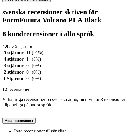
svenska recensioner skriven för
FormFutura Volcano PLA Black
8 kundrecensioner i alla språk
4,9
av 5 stjärnor
5 stjärnor
11
(91%)
4 stjärnor
1
(8%)
3 stjärnor
0
(0%)
2 stjärnor
0
(0%)
1 Stjärnor
0
(0%)
12
recensioner
Vi har inga recensioner på svenska ännu, men vi har 8 recensioner
tillgängliga på andra språk.
Visa recensioner
Inga recensioner tillgängliga