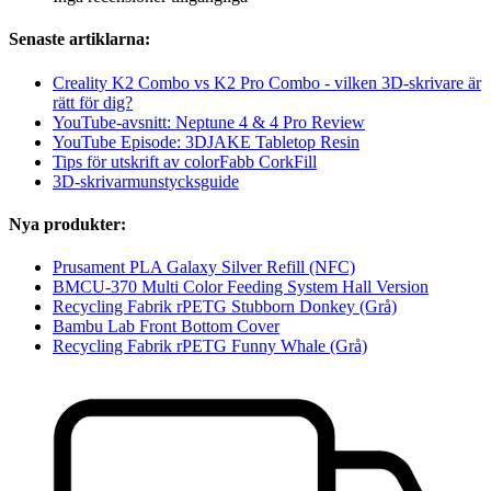
Senaste artiklarna:
Creality K2 Combo vs K2 Pro Combo - vilken 3D-skrivare är
rätt för dig?
YouTube-avsnitt: Neptune 4 & 4 Pro Review
YouTube Episode: 3DJAKE Tabletop Resin
Tips för utskrift av colorFabb CorkFill
3D-skrivarmunstycksguide
Nya produkter:
Prusament PLA Galaxy Silver Refill (NFC)
BMCU-370 Multi Color Feeding System Hall Version
Recycling Fabrik rPETG Stubborn Donkey (Grå)
Bambu Lab Front Bottom Cover
Recycling Fabrik rPETG Funny Whale (Grå)