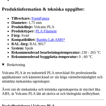
Produktinformation & tekniska uppgifter:
Tillverkare:
FormFutura
Diameter:
1,75 mm
Produktlinje:
Volcano PLA
Produkttyper:
PLA Filament
Färg:
Svart
Kompatibilitet:
Bambu Lab AMS*
RAL-färg:
RAL 9017
System:
Spole
Rekommenderad bearbetningstemperatur:
230 - 265 °C
Rekommenderad byggplatta-temperatur:
0 - 60 °C
Beskrivning
Volcano PLA är en industriell PLA utvecklad för professionella
applikationer och kännetecknad av sin höga värmebeständighet och
utmärkta mekaniska egenskaper.
Även om de mekaniska och termiska egenskaperna är mycket lika
ABS, är Volcano PLA lätt att skriva ut och biologiskt nedbrytbart.
Nyckelfunktioner i Volcano PLA