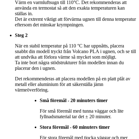
Värm en varmluftsugn till 110°C. Det rekommenderas att
använda en termostat så att den exakta temperaturen kan
ställas in.
Det är extremt viktigt att förvärma ugnen till denna temperatur
eftersom det minskar krympningen.
Steg 2
När en stabil temperatur på 110 °C har uppnåtts, placera
snabbt din modell tryckt från Volcano PLA i ugnen, och se till
att undvika att förlora värme så mycket som möjligt.
Ta inte bort några stödstrukturer från modellen innan du
placerar den i ugnen.
Det rekommenderas att placera modellen på en platt plåt av
metall eller aluminium för att säkerställa jämn
värmeöverföring.
Små föremål - 20 minuters timer
För små föremål med tunna väggar och lite
fyllnadsmaterial tar det ± 20 minuter.
Stora föremål - 60 minuters timer
För stora föremål med tjocka väggar och mer