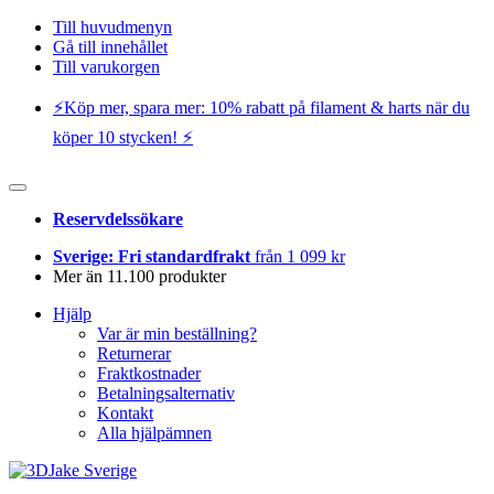
Till huvudmenyn
Gå till innehållet
Till varukorgen
⚡️Köp mer, spara mer: 10% rabatt på filament & harts när du
köper 10 stycken! ⚡️
Reservdelssökare
Sverige: Fri standardfrakt
från 1 099 kr
Mer än 11.100 produkter
Hjälp
Var är min beställning?
Returnerar
Fraktkostnader
Betalningsalternativ
Kontakt
Alla hjälpämnen