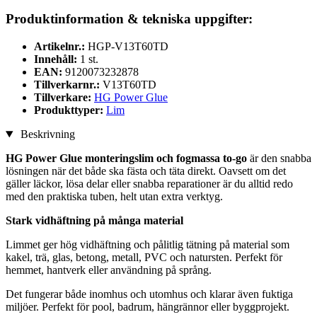
Produktinformation & tekniska uppgifter:
Artikelnr.:
HGP-V13T60TD
Innehåll:
1 st.
EAN:
9120073232878
Tillverkarnr.:
V13T60TD
Tillverkare:
HG Power Glue
Produkttyper:
Lim
Beskrivning
HG Power Glue monteringslim och fogmassa to-go
är den snabba
lösningen när det både ska fästa och täta direkt. Oavsett om det
gäller läckor, lösa delar eller snabba reparationer är du alltid redo
med den praktiska tuben, helt utan extra verktyg.
Stark vidhäftning på många material
Limmet ger hög vidhäftning och pålitlig tätning på material som
kakel, trä, glas, betong, metall, PVC och natursten. Perfekt för
hemmet, hantverk eller användning på språng.
Det fungerar både inomhus och utomhus och klarar även fuktiga
miljöer. Perfekt för pool, badrum, hängrännor eller byggprojekt.