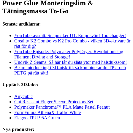
Power Glue Monteringslim &
Tätningsmassa To-Go
Senaste artiklarna:
YouTube-avsnitt: Snapmaker U1: En prisvärd Toolchanger!
Creality K2 Combo vs K2 Pro Combo - vilken 3D-skrivare är
rätt för dig?
YouTube Episode: Polymaker PolyDryer: Revolutionising
Filament Drying and Storage!
Undvik Z-Seams: Så här får du släta ytor med halsdukssöm!
Beam interlocking i 3D-utskrift: så kombinerar du TPU och
PETG på rätt sätt!
Upptäck 3DJake:
Anycubic
Cut Resistant Finger Sleeve Protectors Set
Polymaker Panchroma™ PLA Matte Pastel Peanut
FormFutura AthenaX Traffic White
Elegoo TPU 95A Green
Nya produkter: