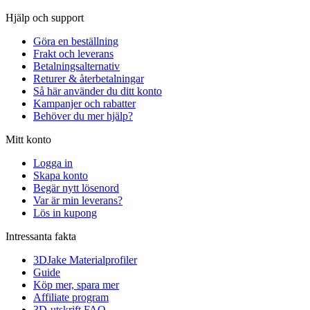
Hjälp och support
Göra en beställning
Frakt och leverans
Betalningsalternativ
Returer & återbetalningar
Så här använder du ditt konto
Kampanjer och rabatter
Behöver du mer hjälp?
Mitt konto
Logga in
Skapa konto
Begär nytt lösenord
Var är min leverans?
Lös in kupong
Intressanta fakta
3DJake Materialprofiler
Guide
Köp mer, spara mer
Affiliate program
3D-utskrift FAQ