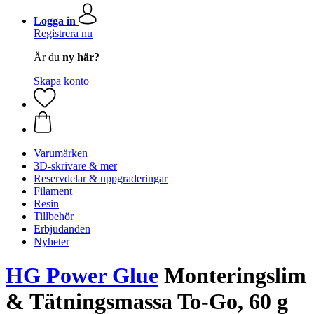
Logga in
Registrera nu
Är du
ny här?
Skapa konto
Varumärken
3D-skrivare & mer
Reservdelar & uppgraderingar
Filament
Resin
Tillbehör
Erbjudanden
Nyheter
HG Power Glue
Monteringslim
& Tätningsmassa To-Go, 60 g