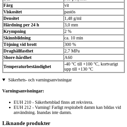
Färg
vit
Viskositet
pastös
Densitet
1,48 g/ml
Härdning per 24 h
3,0 mm
Krympning
2 %
Skinnbildning
ca. 10 min
Töjning vid brott
300 %
Draghållfasthet
2,7 MPa
Shore-hårdhet
A60
-40 °C till +100 °C, kortvarigt
Temperaturbeständighet
upp till +130 °C
Säkerhets- och varningsanvisningar
Varningsanvisningar:
EUH 210 - Säkerhetsblad finns att rekvirera.
EUH 212 - Varning! Farligt respirabelt damm kan bildas vid
användning. Inandas inte damm.
Liknande produkter