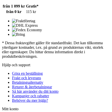
från 1 099 kr
Gratis*
från 0 kr
115 kr
* Dessa fraktavgifter gäller för standardfrakt. Det kan tillkomma
ytterligare kostnader, t.ex. på grund av produkternas vikt, storlek
eller egenskaper. Du hittar denna information direkt i
produktbeskrivningen.
Hjälp och support
Göra en beställning
Frakt och leverans
Betalningsalternativ
Returer & återbetalningar
Så här använder du ditt konto
Kampanjer och rabatter
Behöver du mer hjälp?
Mitt konto