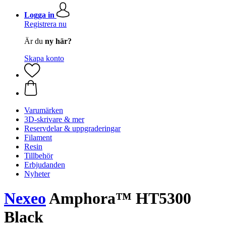
Logga in
Registrera nu
Är du
ny här?
Skapa konto
Varumärken
3D-skrivare & mer
Reservdelar & uppgraderingar
Filament
Resin
Tillbehör
Erbjudanden
Nyheter
Nexeo
Amphora™ HT5300
Black