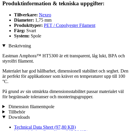
Produktinformation & tekniska uppgifter:
Tillverkare:
Nexeo
Diameter:
1,75 mm
Produkttyper:
PET / Copolyester Filament
Färg:
Svart
System:
Spole
Beskrivning
Eastman Amphora™ HT5300 är ett transparent, låg lukt, BPA och
styrolfri filament.
Materialet har god hållbarhet, dimensionell stabilitet och seghet. Den
är perfekt för applikationer som kräver en temperaturer upp till 100
°C.
På grund av sin utmärkta dimensionsstabilitet passar materialet väl
för begränsade toleranser och monteringsgrupper.
Dimension filamentspole
Tillbehör
Downloads
Technical Data Sheet
(97,80 KB)