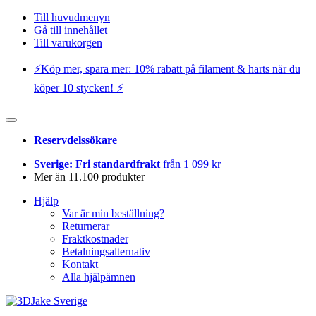
Till huvudmenyn
Gå till innehållet
Till varukorgen
⚡️Köp mer, spara mer: 10% rabatt på filament & harts när du
köper 10 stycken! ⚡️
Reservdelssökare
Sverige: Fri standardfrakt
från 1 099 kr
Mer än 11.100 produkter
Hjälp
Var är min beställning?
Returnerar
Fraktkostnader
Betalningsalternativ
Kontakt
Alla hjälpämnen