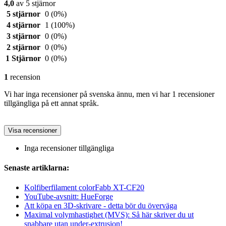
4,0
av 5 stjärnor
5 stjärnor
0
(0%)
4 stjärnor
1
(100%)
3 stjärnor
0
(0%)
2 stjärnor
0
(0%)
1 Stjärnor
0
(0%)
1
recension
Vi har inga recensioner på svenska ännu, men vi har 1 recensioner
tillgängliga på ett annat språk.
Visa recensioner
Inga recensioner tillgängliga
Senaste artiklarna:
Kolfiberfilament colorFabb XT-CF20
YouTube-avsnitt: HueForge
Att köpa en 3D-skrivare - detta bör du överväga
Maximal volymhastighet (MVS): Så här skriver du ut
snabbare utan under-extrusion!