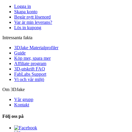
Logga in
Skapa konto
Begär nytt lösenord
Var är min leverans?
Lös in kupong
Intressanta fakta
3DJake Materialprofiler
Guide
Köp mer, spara mer
Affiliate program
3D-utskrift FAQ
FabLabs Support
Vi och vår miljö
Om 3DJake
Vår grupp
Kontakt
Följ oss på