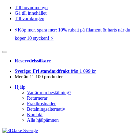
Till huvudmenyn
Gå till innehållet
Till varukorgen
⚡️Köp mer, spara mer: 10% rabatt på filament & harts när du
köper 10 stycken! ⚡️
Reservdelssökare
Sverige: Fri standardfrakt
från 1 099 kr
Mer än 11.100 produkter
Hjälp
Var är min beställning?
Returnerar
Fraktkostnader
Betalningsalternativ
Kontakt
Alla hjälpämnen