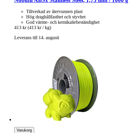
Nobufil
ABSx Stainless Steel, 1,75 mm / 1000 g
Tillverkad av återvunnen plast
Hög draghållfasthet och styvhet
God värme- och kemikaliebeständighet
413 kr
(413 kr / kg)
Leverans till 14. augusti
Varukorg