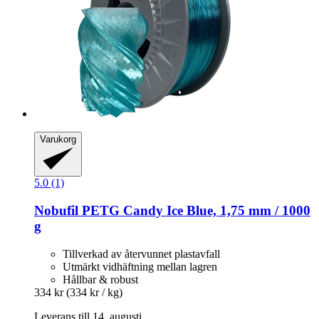
Varukorg
5.0 (1)
Nobufil
PETG Candy Ice Blue, 1,75 mm / 1000
g
Tillverkad av återvunnet plastavfall
Utmärkt vidhäftning mellan lagren
Hållbar & robust
334 kr
(334 kr / kg)
Leverans till 14. augusti