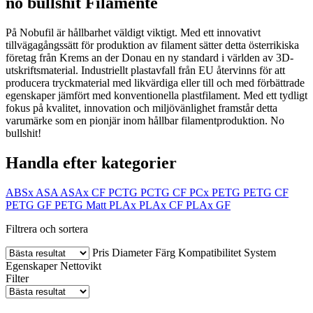
no bullshit Filamente
På Nobufil är hållbarhet väldigt viktigt. Med ett innovativt
tillvägagångssätt för produktion av filament sätter detta österrikiska
företag från Krems an der Donau en ny standard i världen av 3D-
utskriftsmaterial. Industriellt plastavfall från EU återvinns för att
producera tryckmaterial med likvärdiga eller till och med förbättrade
egenskaper jämfört med konventionella plastfilament. Med ett tydligt
fokus på kvalitet, innovation och miljövänlighet framstår detta
varumärke som en pionjär inom hållbar filamentproduktion. No
bullshit!
Handla efter kategorier
ABSx
ASA
ASAx CF
PCTG
PCTG CF
PCx
PETG
PETG CF
PETG GF
PETG Matt
PLAx
PLAx CF
PLAx GF
Filtrera och sortera
Pris
Diameter
Färg
Kompatibilitet
System
Egenskaper
Nettovikt
Filter