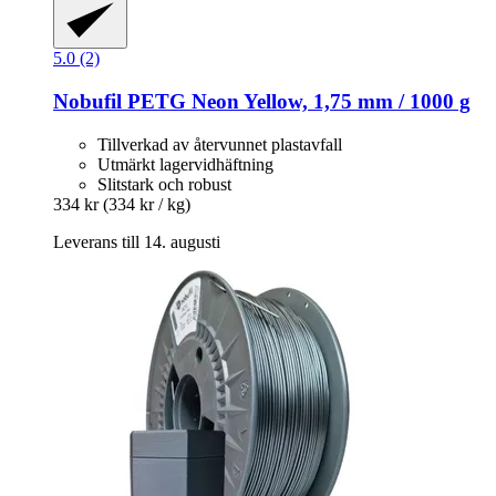
5.0 (2)
Nobufil
PETG Neon Yellow, 1,75 mm / 1000 g
Tillverkad av återvunnet plastavfall
Utmärkt lagervidhäftning
Slitstark och robust
334 kr
(334 kr / kg)
Leverans till 14. augusti