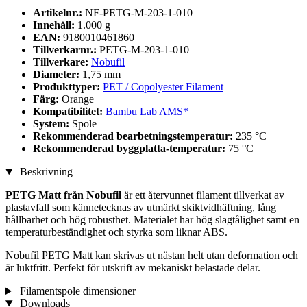
Artikelnr.:
NF-PETG-M-203-1-010
Innehåll:
1.000 g
EAN:
9180010461860
Tillverkarnr.:
PETG-M-203-1-010
Tillverkare:
Nobufil
Diameter:
1,75 mm
Produkttyper:
PET / Copolyester Filament
Färg:
Orange
Kompatibilitet:
Bambu Lab AMS*
System:
Spole
Rekommenderad bearbetningstemperatur:
235 °C
Rekommenderad byggplatta-temperatur:
75 °C
Beskrivning
PETG Matt från Nobufil
är ett återvunnet filament tillverkat av
plastavfall som kännetecknas av utmärkt skiktvidhäftning, lång
hållbarhet och hög robusthet. Materialet har hög slagtålighet samt en
temperaturbeständighet och styrka som liknar ABS.
Nobufil PETG Matt kan skrivas ut nästan helt utan deformation och
är luktfritt. Perfekt för utskrift av mekaniskt belastade delar.
Filamentspole dimensioner
Downloads