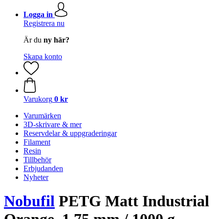
Logga in
Registrera nu
Är du
ny här?
Skapa konto
Varukorg
0 kr
Varumärken
3D-skrivare & mer
Reservdelar & uppgraderingar
Filament
Resin
Tillbehör
Erbjudanden
Nyheter
Nobufil
PETG Matt Industrial