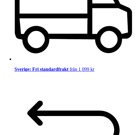
Sverige: Fri standardfrakt
från 1 099 kr