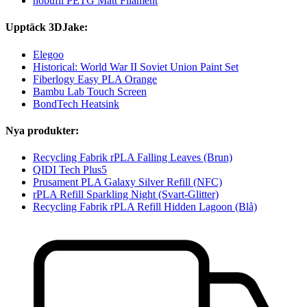
nobufil PETG Matt Filament
Upptäck 3DJake:
Elegoo
Historical: World War II Soviet Union Paint Set
Fiberlogy Easy PLA Orange
Bambu Lab Touch Screen
BondTech Heatsink
Nya produkter:
Recycling Fabrik rPLA Falling Leaves (Brun)
QIDI Tech Plus5
Prusament PLA Galaxy Silver Refill (NFC)
rPLA Refill Sparkling Night (Svart-Glitter)
Recycling Fabrik rPLA Refill Hidden Lagoon (Blå)