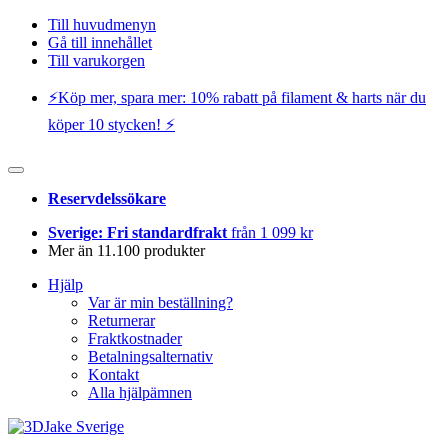
Till huvudmenyn
Gå till innehållet
Till varukorgen
⚡️Köp mer, spara mer: 10% rabatt på filament & harts när du
köper 10 stycken! ⚡️
Reservdelssökare
Sverige: Fri standardfrakt
från 1 099 kr
Mer än 11.100 produkter
Hjälp
Var är min beställning?
Returnerar
Fraktkostnader
Betalningsalternativ
Kontakt
Alla hjälpämnen