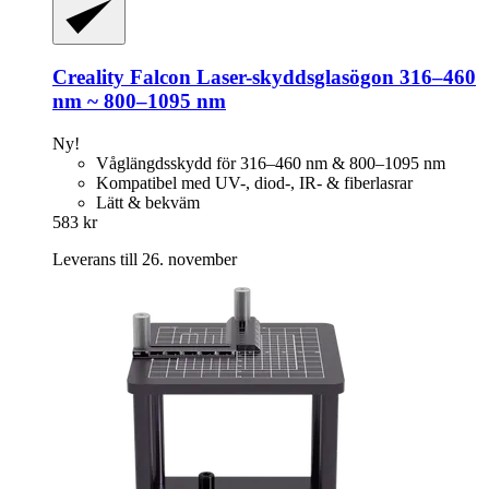
Creality
Falcon Laser-​skyddsglasögon 316–460
nm ~ 800–1095 nm
Ny!
Våglängdsskydd för 316–460 nm & 800–1095 nm
Kompatibel med UV-, diod-, IR- & fiberlasrar
Lätt & bekväm
583 kr
Leverans till 26. november