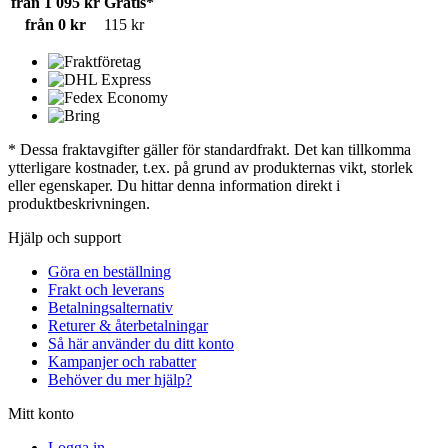
från 1 095 kr
Gratis*
från 0 kr
115 kr
* Dessa fraktavgifter gäller för standardfrakt. Det kan tillkomma
ytterligare kostnader, t.ex. på grund av produkternas vikt, storlek
eller egenskaper. Du hittar denna information direkt i
produktbeskrivningen.
Hjälp och support
Göra en beställning
Frakt och leverans
Betalningsalternativ
Returer & återbetalningar
Så här använder du ditt konto
Kampanjer och rabatter
Behöver du mer hjälp?
Mitt konto
Logga in