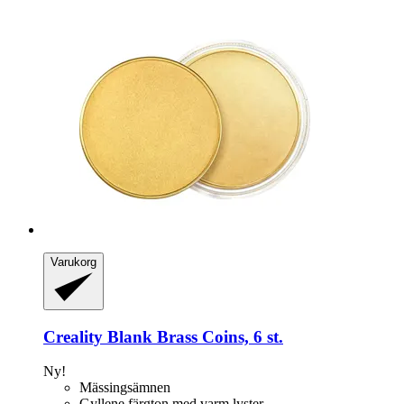
Varukorg
Creality
Blank Brass Coins, 6 st.
Ny!
Mässingsämnen
Gyllene färgton med varm lyster