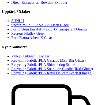
Direct-Extruder vs. Bowden-Extruder
Upptäck 3DJake:
SUNLU
Spectrum ReFill ASA 275 Deep Black
FormFutura EasyFil™ ePETG Transparent Orange
Recreus Filaflex Green
FormFutura AthenaX Clear
Nya produkter:
Vallejo Airbrush Easy Air
Recycling Fabrik rPLA Galactic Mist (Blå-Glitter)
Recycling Fabrik rPLA Shimmering Statue
Recycling Fabrik rPLA Sparkling Candle (Röd-Glitter)
Recycling Fabrik rPLA Refill Delicate Peach (Orange)