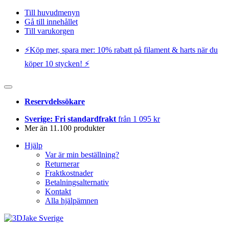
Till huvudmenyn
Gå till innehållet
Till varukorgen
⚡️Köp mer, spara mer: 10% rabatt på filament & harts när du
köper 10 stycken! ⚡️
Reservdelssökare
Sverige: Fri standardfrakt
från 1 095 kr
Mer än 11.100 produkter
Hjälp
Var är min beställning?
Returnerar
Fraktkostnader
Betalningsalternativ
Kontakt
Alla hjälpämnen