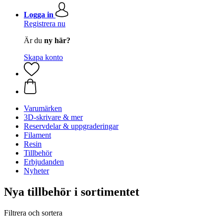
Logga in
Registrera nu
Är du
ny här?
Skapa konto
Varumärken
3D-skrivare & mer
Reservdelar & uppgraderingar
Filament
Resin
Tillbehör
Erbjudanden
Nyheter
Nya tillbehör i sortimentet
Filtrera och sortera