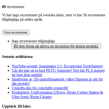
89
recensioner
Vi har inga recensioner på svenska ännu, men vi har 56 recensioner
tillgängliga på andra språk.
Visa recensioner
Inga recensioner tillgängliga
Bli den första att skriva en recension för denna produkt.
Senaste artiklarna:
YouTube-avsnitt: Snapmaker U1: En prisvärd Toolchanger!
Går det inte att ta bort PETG Supports? Det här PLA-knepet
tar bort dem snabbt!
Jämförelse av 3D-utskriftsmaterial: vilket filament är rätt för
ditt projekt?
Utskrifts-tips för colorfabb copperfill
Produkttest: UniFormation GKtwo, Resin Curing Station &
Ultra Sonic Resin Cleaner
Upptäck 3DJake: