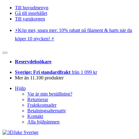
Till huvudmenyn
Gå till innehållet
Till varukorgen
⚡️Köp mer, spara mer: 10% rabatt på filament & harts när du
köper 10 stycken! ⚡️
Reservdelssökare
Sverige: Fri standardfrakt
från 1 099 kr
Mer än 11.100 produkter
Hjälp
Var är min beställning?
Returnerar
Fraktkostnader
Betalningsalternativ
Kontakt
Alla hjälpämnen