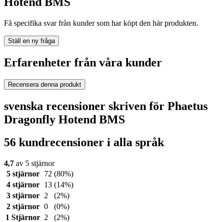
Hotend BMS
Få specifika svar från kunder som har köpt den här produkten.
Ställ en ny fråga
Erfarenheter från våra kunder
Recensera denna produkt
svenska recensioner skriven för Phaetus
Dragonfly Hotend BMS
56 kundrecensioner i alla språk
4,7
av 5 stjärnor
5 stjärnor
72
(80%)
4 stjärnor
13
(14%)
3 stjärnor
2
(2%)
2 stjärnor
0
(0%)
1 Stjärnor
2
(2%)