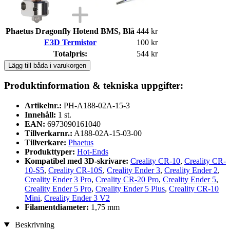
Phaetus Dragonfly Hotend BMS, Blå
444 kr
E3D Termistor
100 kr
Totalpris:
544 kr
Lägg till båda i varukorgen
Produktinformation & tekniska uppgifter:
Artikelnr.:
PH-A188-02A-15-3
Innehåll:
1 st.
EAN:
6973090161040
Tillverkarnr.:
A188-02A-15-03-00
Tillverkare:
Phaetus
Produkttyper:
Hot-Ends
Kompatibel med 3D-skrivare:
Creality CR-10
,
Creality CR-
10-S5
,
Creality CR-10S
,
Creality Ender 3
,
Creality Ender 2
,
Creality Ender 3 Pro
,
Creality CR-20 Pro
,
Creality Ender 5
,
Creality Ender 5 Pro
,
Creality Ender 5 Plus
,
Creality CR-10
Mini
,
Creality Ender 3 V2
Filamentdiameter:
1,75 mm
Beskrivning