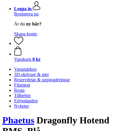
Logga in
Registrera nu
Är du
ny här?
Skapa konto
Varukorg
0 kr
Varumärken
3D-skrivare & mer
Reservdelar & uppgraderingar
Filament
Resin
Tillbehör
Erbjudanden
Nyheter
Phaetus
Dragonfly Hotend