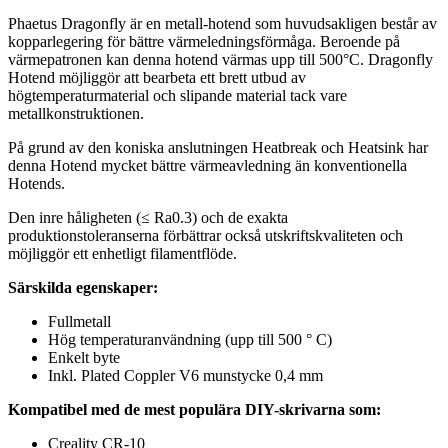
Phaetus Dragonfly är en metall-hotend som huvudsakligen består av
kopparlegering för bättre värmeledningsförmåga. Beroende på
värmepatronen kan denna hotend värmas upp till 500°C. Dragonfly
Hotend möjliggör att bearbeta ett brett utbud av
högtemperaturmaterial och slipande material tack vare
metallkonstruktionen.
På grund av den koniska anslutningen Heatbreak och Heatsink har
denna Hotend mycket bättre värmeavledning än konventionella
Hotends.
Den inre håligheten (≤ Ra0.3) och de exakta
produktionstoleranserna förbättrar också utskriftskvaliteten och
möjliggör ett enhetligt filamentflöde.
Särskilda egenskaper:
Fullmetall
Hög temperaturanvändning (upp till 500 ° C)
Enkelt byte
Inkl. Plated Coppler V6 munstycke 0,4 mm
Kompatibel med de mest populära DIY-skrivarna som:
Creality CR-10