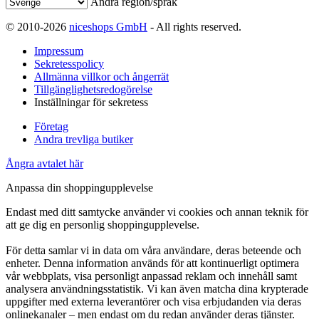
Ändra region/språk
© 2010-2026
niceshops GmbH
- All rights reserved.
Impressum
Sekretesspolicy
Allmänna villkor och ångerrät
Tillgänglighetsredogörelse
Inställningar för sekretess
Företag
Andra trevliga butiker
Ångra avtalet här
Anpassa din shoppingupplevelse
Endast med ditt samtycke använder vi cookies och annan teknik för
att ge dig en personlig shoppingupplevelse.
För detta samlar vi in data om våra användare, deras beteende och
enheter. Denna information används för att kontinuerligt optimera
vår webbplats, visa personligt anpassad reklam och innehåll samt
analysera användningsstatistik. Vi kan även matcha dina krypterade
uppgifter med externa leverantörer och visa erbjudanden via deras
onlinekanaler – men endast om du redan använder deras tjänster.