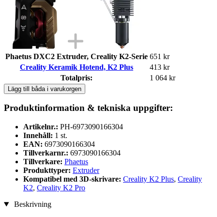
Phaetus DXC2 Extruder, Creality K2-Serie
651 kr
Creality Keramik Hotend, K2 Plus
413 kr
Totalpris:
1 064 kr
Lägg till båda i varukorgen
Produktinformation & tekniska uppgifter:
Artikelnr.:
PH-6973090166304
Innehåll:
1 st.
EAN:
6973090166304
Tillverkarnr.:
6973090166304
Tillverkare:
Phaetus
Produkttyper:
Extruder
Kompatibel med 3D-skrivare:
Creality K2 Plus
,
Creality
K2
,
Creality K2 Pro
Beskrivning