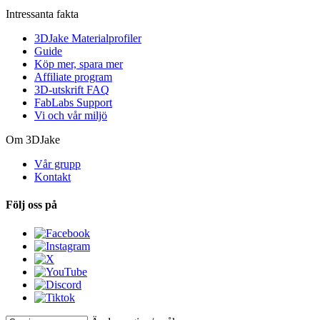
Intressanta fakta
3DJake Materialprofiler
Guide
Köp mer, spara mer
Affiliate program
3D-utskrift FAQ
FabLabs Support
Vi och vår miljö
Om 3DJake
Vår grupp
Kontakt
Följ oss på