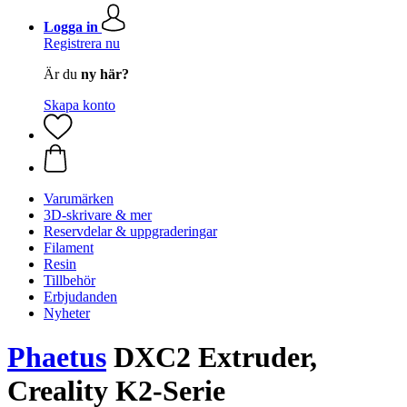
Logga in
Registrera nu
Är du
ny här?
Skapa konto
Varumärken
3D-skrivare & mer
Reservdelar & uppgraderingar
Filament
Resin
Tillbehör
Erbjudanden
Nyheter
Phaetus
DXC2 Extruder,
Creality K2-Serie