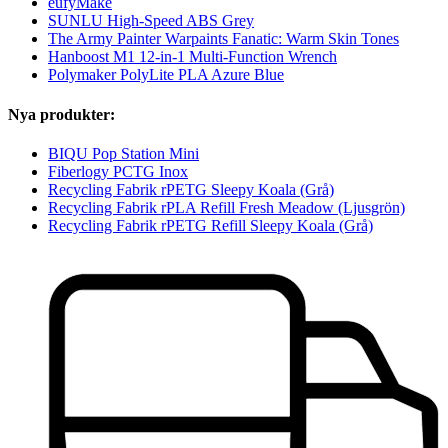
eufyMake
SUNLU High-Speed ABS Grey
The Army Painter Warpaints Fanatic: Warm Skin Tones
Hanboost M1 12-in-1 Multi-Function Wrench
Polymaker PolyLite PLA Azure Blue
Nya produkter:
BIQU Pop Station Mini
Fiberlogy PCTG Inox
Recycling Fabrik rPETG Sleepy Koala (Grå)
Recycling Fabrik rPLA Refill Fresh Meadow (Ljusgrön)
Recycling Fabrik rPETG Refill Sleepy Koala (Grå)