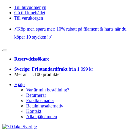
Till huvudmenyn
Gå till innehållet
Till varukorgen
⚡️Köp mer, spara mer: 10% rabatt på filament & harts när du
köper 10 stycken! ⚡️
Reservdelssökare
Sverige: Fri standardfrakt
från 1 099 kr
Mer än 11.100 produkter
Hjälp
Var är min beställning?
Returnerar
Fraktkostnader
Betalningsalternativ
Kontakt
Alla hjälpämnen