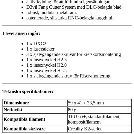
aktiv kylning för att förhindra igensättningar,
D3vil Fang Cutter System med DLC-belagda blad,
robust, modulär metallram,
patenterade, slitstarka RNC-belagda kugghjul.
I leveransen ingår:
1 x DXC2
1 x lasersticker
3 x självgängande skruvar för kretskortsmontering
1 x insexnyckel H2.5
1 x insexnyckel H2.0
1 x insexnyckel H1.5
1 x självgängande skruv för Riser-montering
Tekniska specifikationer:
Dimensioner
59 x 41 x 23,5 mm
Nettovikt
80 g
TPU 65+, standardfilament,
Kompatibla filament
kompositfilament
Kompatibla skrivare
Creality K2-serien