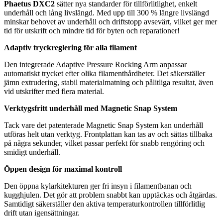
Phaetus DXC2
sätter nya standarder för tillförlitlighet, enkelt
underhåll och lång livslängd. Med upp till 300 % längre livslängd
minskar behovet av underhåll och driftstopp avsevärt, vilket ger mer
tid för utskrift och mindre tid för byten och reparationer!
Adaptiv tryckreglering för alla filament
Den integrerade Adaptive Pressure Rocking Arm anpassar
automatiskt trycket efter olika filamenthårdheter. Det säkerställer
jämn extrudering, stabil materialmatning och pålitliga resultat, även
vid utskrifter med flera material.
Verktygsfritt underhåll med Magnetic Snap System
Tack vare det patenterade Magnetic Snap System kan underhåll
utföras helt utan verktyg. Frontplattan kan tas av och sättas tillbaka
på några sekunder, vilket passar perfekt för snabb rengöring och
smidigt underhåll.
Öppen design för maximal kontroll
Den öppna kylarkitekturen ger fri insyn i filamentbanan och
kugghjulen. Det gör att problem snabbt kan upptäckas och åtgärdas.
Samtidigt säkerställer den aktiva temperaturkontrollen tillförlitlig
drift utan igensättningar.