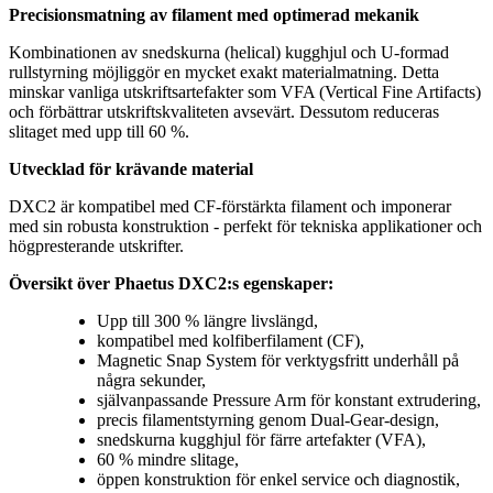
Precisionsmatning av filament med optimerad mekanik
Kombinationen av snedskurna (helical) kugghjul och U-formad
rullstyrning möjliggör en mycket exakt materialmatning. Detta
minskar vanliga utskriftsartefakter som VFA (Vertical Fine Artifacts)
och förbättrar utskriftskvaliteten avsevärt. Dessutom reduceras
slitaget med upp till 60 %.
Utvecklad för krävande material
DXC2 är kompatibel med CF-förstärkta filament och imponerar
med sin robusta konstruktion - perfekt för tekniska applikationer och
högpresterande utskrifter.
Översikt över Phaetus DXC2:s egenskaper:
Upp till 300 % längre livslängd,
kompatibel med kolfiberfilament (CF),
Magnetic Snap System för verktygsfritt underhåll på
några sekunder,
självanpassande Pressure Arm för konstant extrudering,
precis filamentstyrning genom Dual-Gear-design,
snedskurna kugghjul för färre artefakter (VFA),
60 % mindre slitage,
öppen konstruktion för enkel service och diagnostik,