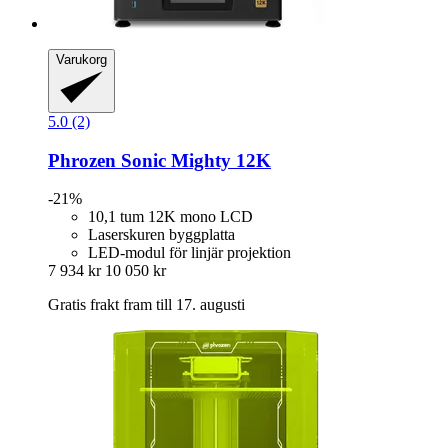
Varukorg
5.0 (2)
Phrozen
Sonic Mighty 12K
-21%
10,1 tum 12K mono LCD
Laserskuren byggplatta
LED-modul för linjär projektion
7 934 kr
10 050 kr
Gratis frakt fram till 17. augusti