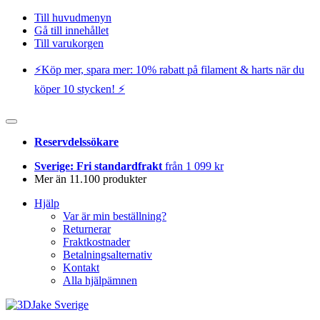
Till huvudmenyn
Gå till innehållet
Till varukorgen
⚡️Köp mer, spara mer: 10% rabatt på filament & harts när du
köper 10 stycken! ⚡️
Reservdelssökare
Sverige: Fri standardfrakt
från 1 099 kr
Mer än 11.100 produkter
Hjälp
Var är min beställning?
Returnerar
Fraktkostnader
Betalningsalternativ
Kontakt
Alla hjälpämnen