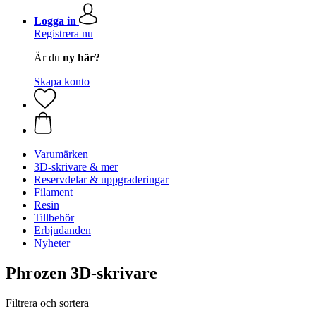
Logga in
Registrera nu
Är du
ny här?
Skapa konto
Varumärken
3D-skrivare & mer
Reservdelar & uppgraderingar
Filament
Resin
Tillbehör
Erbjudanden
Nyheter
Phrozen 3D-skrivare
Filtrera och sortera