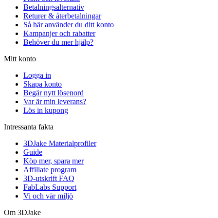
Betalningsalternativ
Returer & återbetalningar
Så här använder du ditt konto
Kampanjer och rabatter
Behöver du mer hjälp?
Mitt konto
Logga in
Skapa konto
Begär nytt lösenord
Var är min leverans?
Lös in kupong
Intressanta fakta
3DJake Materialprofiler
Guide
Köp mer, spara mer
Affiliate program
3D-utskrift FAQ
FabLabs Support
Vi och vår miljö
Om 3DJake