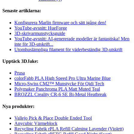
Senaste artiklarna:
Konfigurera Marlin firmware och sätt igång den!
YouTube-avsnitt: HueForge
3D-skrivarmunstycksguide
YouTube-avsnitt: AI-genererade modeller är fantastiska! Men
inte för 3D-utskrift...
Utomhuslämpliga filament för väderbeständig 3D-utskrift
Upptäck 3DJake:
Prusa
colorFabb PLA High Speed Pro Ultra Marine Blue
Micro-Swiss CM2™ Munstycke För Qidi Tech
Polymaker Panchroma PLA Matt Muted Teal
BROZZL Creality CR-6 SE Bi-Metal Heatbreak
Nya produkter:
Vallejo Pick & Place Double Ended Tool
Anycubic Värmeblock
Recycling Fabrik rPLA Refill Calming Lavender (Violett)