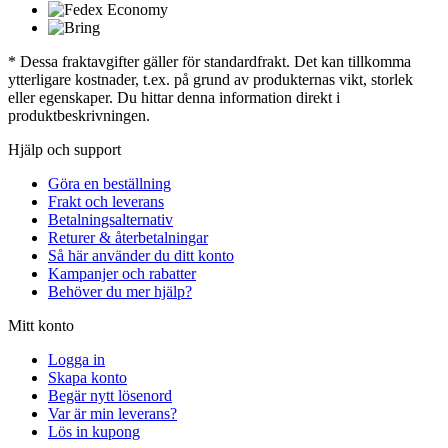
* Dessa fraktavgifter gäller för standardfrakt. Det kan tillkomma
ytterligare kostnader, t.ex. på grund av produkternas vikt, storlek
eller egenskaper. Du hittar denna information direkt i
produktbeskrivningen.
Hjälp och support
Göra en beställning
Frakt och leverans
Betalningsalternativ
Returer & återbetalningar
Så här använder du ditt konto
Kampanjer och rabatter
Behöver du mer hjälp?
Mitt konto
Logga in
Skapa konto
Begär nytt lösenord
Var är min leverans?
Lös in kupong