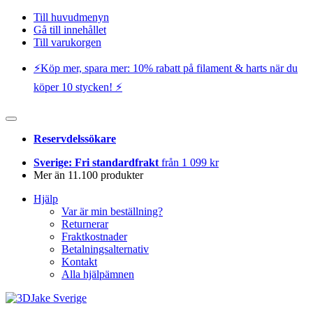
Till huvudmenyn
Gå till innehållet
Till varukorgen
⚡️Köp mer, spara mer: 10% rabatt på filament & harts när du
köper 10 stycken! ⚡️
Reservdelssökare
Sverige: Fri standardfrakt
från 1 099 kr
Mer än 11.100 produkter
Hjälp
Var är min beställning?
Returnerar
Fraktkostnader
Betalningsalternativ
Kontakt
Alla hjälpämnen