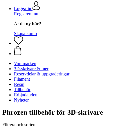
Logga in
Registrera nu
Är du
ny här?
Skapa konto
Varumärken
3D-skrivare & mer
Reservdelar & uppgraderingar
Filament
Resin
Tillbehör
Erbjudanden
Nyheter
Phrozen tillbehör för 3D-skrivare
Filtrera och sortera