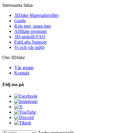
Intressanta fakta
3DJake Materialprofiler
Guide
Köp mer, spara mer
Affiliate program
3D-utskrift FAQ
FabLabs Support
Vi och vår miljö
Om 3DJake
Vår grupp
Kontakt
Följ oss på
Ändra region/språk