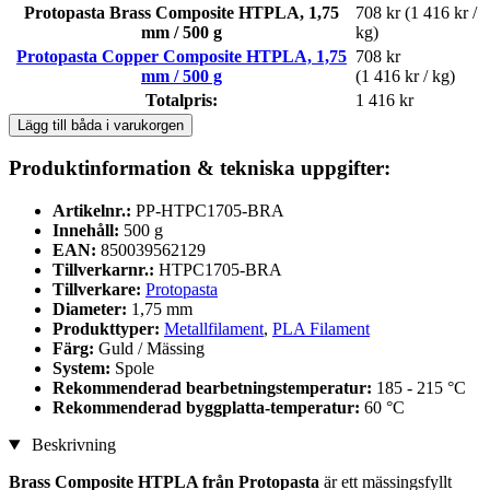
Protopasta Brass Composite HTPLA, 1,75
708 kr
(1 416 kr /
mm / 500 g
kg)
Protopasta Copper Composite HTPLA, 1,75
708 kr
mm / 500 g
(1 416 kr / kg)
Totalpris:
1 416 kr
Lägg till båda i varukorgen
Produktinformation & tekniska uppgifter:
Artikelnr.:
PP-HTPC1705-BRA
Innehåll:
500 g
EAN:
850039562129
Tillverkarnr.:
HTPC1705-BRA
Tillverkare:
Protopasta
Diameter:
1,75 mm
Produkttyper:
Metallfilament
,
PLA Filament
Färg:
Guld / Mässing
System:
Spole
Rekommenderad bearbetningstemperatur:
185 - 215 °C
Rekommenderad byggplatta-temperatur:
60 °C
Beskrivning
Brass Composite HTPLA från Protopasta
är ett mässingsfyllt