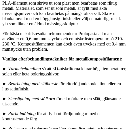
PLA-filament som skrivs ut som plast men bearbetas som riktig
metall. Materialet, som ser ut som metall, är fyllt med äkta
mässingspulver och kan bearbetas på många olika sätt. Skriv ut
blanka mynt med en högglansig finish eller välj en naturlig, rustik
yta som liknar en åldrad mässingsskulptur.
För bästa utskriftsresultat rekommenderar Protopasta att man
använder ett 0,6 mm munstycke och en utskriftstemperatur på 210-
230 °C. Kompositfilamenten kan dock även tryckas med ett 0,4 mm
munstycke utan problem.
Vanliga efterbehandlingstekniker för metallkompositfilament:
►
Värmebehandling
så att 3D-utskrifterna klarar höga temperaturer,
solen eller heta poleringsskivor.
►
Bearbetning med stålborste
för efterföljande oxidation eller en
ljus satinfinish.
►
Stenslipning med stålkorn
för ett mörkare men slätt, glänsande
utseende.
►
Partialmålning
för att fylla ut fördjupningar med en
kontrasterande färg.
►
Polering med roterande verktyg, bomullsrondell och polerpasta