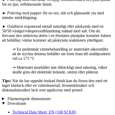
för en ljus, reflekterande finish.
►
Polering med papper
för en ren, slät och glänsande yta med
mindre mörkfärgning.
►
Oxidisera
exponerad metall naturligt eller påskynda med en
50/50 vinäger/väteperoxidblandning mättad med salt. Om du
förvarar den utskrivna delen i en försluten plastpåse kommer fukten
att behållas; värme kommer att påskynda reaktionen ytterligare.
⇒ En preliminär värmebehandling av materialet säkerställer
att de tryckta delarna behåller sin form fram till smältpunkten
vid ca 175 °C
⇒ Materialet innehåller inte tillräckligt med mässing, vilket
skulle göra det elektriskt ledande, sintrat eller pläterat.
Tips:
När du har uppnått önskad finish kan du fixera den med ett
lager klarlack eller en vattenbaserad, livsmedelssäker och
diskmaskinssäker lack som appliceras med pensel.
Filamentspole dimensioner
Downloads
Technical Data Sheet_EN
(168,92 KB)