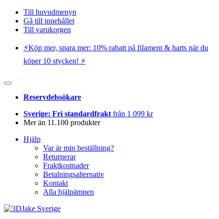
Till huvudmenyn
Gå till innehållet
Till varukorgen
⚡️Köp mer, spara mer: 10% rabatt på filament & harts när du
köper 10 stycken! ⚡️
Reservdelssökare
Sverige: Fri standardfrakt
från 1 099 kr
Mer än 11.100 produkter
Hjälp
Var är min beställning?
Returnerar
Fraktkostnader
Betalningsalternativ
Kontakt
Alla hjälpämnen