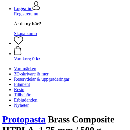
Logga in
Registrera nu
Är du
ny här?
Skapa konto
Varukorg
0 kr
Varumärken
3D-skrivare & mer
Reservdelar & uppgraderingar
Filament
Resin
Tillbehör
Erbjudanden
Nyheter
Protopasta
Brass Composite