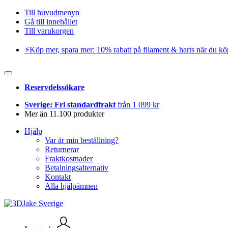
Till huvudmenyn
Gå till innehållet
Till varukorgen
⚡️Köp mer, spara mer: 10% rabatt på filament & harts när du kö
Reservdelssökare
Sverige: Fri standardfrakt
från 1 099 kr
Mer än 11.100 produkter
Hjälp
Var är min beställning?
Returnerar
Fraktkostnader
Betalningsalternativ
Kontakt
Alla hjälpämnen