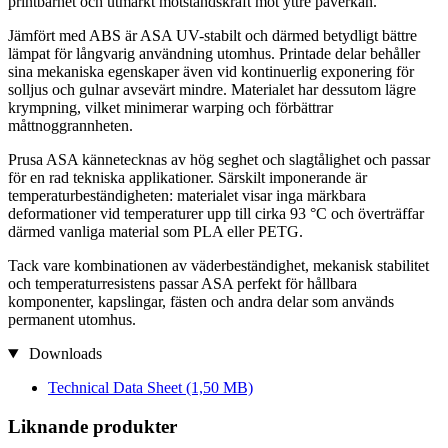
printbarhet och utmärkt motståndskraft mot yttre påverkan.
Jämfört med ABS är ASA UV-stabilt och därmed betydligt bättre
lämpat för långvarig användning utomhus. Printade delar behåller
sina mekaniska egenskaper även vid kontinuerlig exponering för
solljus och gulnar avsevärt mindre. Materialet har dessutom lägre
krympning, vilket minimerar warping och förbättrar
måttnoggrannheten.
Prusa ASA kännetecknas av hög seghet och slagtålighet och passar
för en rad tekniska applikationer. Särskilt imponerande är
temperaturbeständigheten: materialet visar inga märkbara
deformationer vid temperaturer upp till cirka 93 °C och överträffar
därmed vanliga material som PLA eller PETG.
Tack vare kombinationen av väderbeständighet, mekanisk stabilitet
och temperaturresistens passar ASA perfekt för hållbara
komponenter, kapslingar, fästen och andra delar som används
permanent utomhus.
Downloads
Technical Data Sheet
(1,50 MB)
Liknande produkter