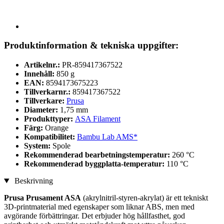
Produktinformation & tekniska uppgifter:
Artikelnr.:
PR-859417367522
Innehåll:
850 g
EAN:
8594173675223
Tillverkarnr.:
859417367522
Tillverkare:
Prusa
Diameter:
1,75 mm
Produkttyper:
ASA Filament
Färg:
Orange
Kompatibilitet:
Bambu Lab AMS*
System:
Spole
Rekommenderad bearbetningstemperatur:
260 °C
Rekommenderad byggplatta-temperatur:
110 °C
Beskrivning
Prusa Prusament ASA
(akrylnitril-styren-akrylat) är ett tekniskt
3D-printmaterial med egenskaper som liknar ABS, men med
avgörande förbättringar. Det erbjuder hög hållfasthet, god