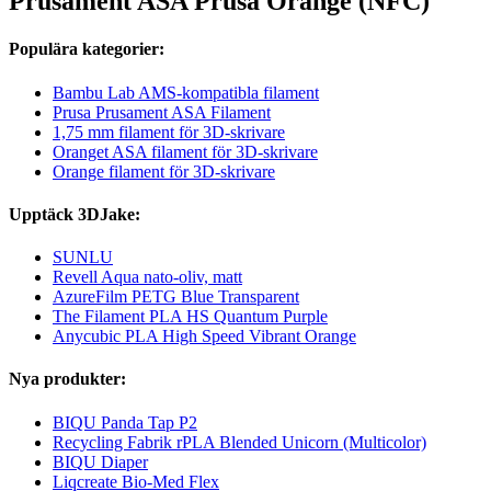
Prusament ASA Prusa Orange (NFC)
Populära kategorier:
Bambu Lab AMS-kompatibla filament
Prusa Prusament ASA Filament
1,75 mm filament för 3D-skrivare
Oranget ASA filament för 3D-skrivare
Orange filament för 3D-skrivare
Upptäck 3DJake:
SUNLU
Revell Aqua nato-oliv, matt
AzureFilm PETG Blue Transparent
The Filament PLA HS Quantum Purple
Anycubic PLA High Speed Vibrant Orange
Nya produkter:
BIQU Panda Tap P2
Recycling Fabrik rPLA Blended Unicorn (Multicolor)
BIQU Diaper
Liqcreate Bio-Med Flex