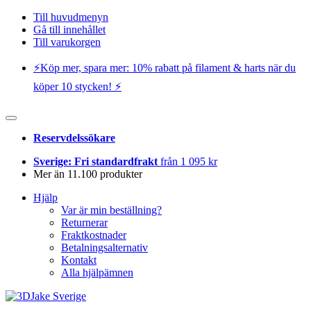
Till huvudmenyn
Gå till innehållet
Till varukorgen
⚡️Köp mer, spara mer: 10% rabatt på filament & harts när du
köper 10 stycken! ⚡️
Reservdelssökare
Sverige: Fri standardfrakt
från 1 095 kr
Mer än 11.100 produkter
Hjälp
Var är min beställning?
Returnerar
Fraktkostnader
Betalningsalternativ
Kontakt
Alla hjälpämnen