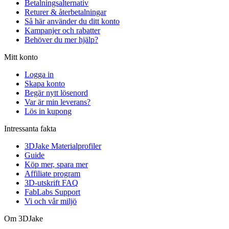
Betalningsalternativ
Returer & återbetalningar
Så här använder du ditt konto
Kampanjer och rabatter
Behöver du mer hjälp?
Mitt konto
Logga in
Skapa konto
Begär nytt lösenord
Var är min leverans?
Lös in kupong
Intressanta fakta
3DJake Materialprofiler
Guide
Köp mer, spara mer
Affiliate program
3D-utskrift FAQ
FabLabs Support
Vi och vår miljö
Om 3DJake