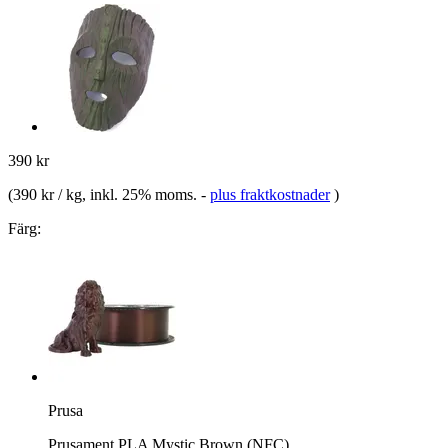
390 kr
(
390 kr / kg
, inkl. 25% moms.
-
plus fraktkostnader
)
Färg:
Prusa
Prusament PLA Mystic Brown (NFC)