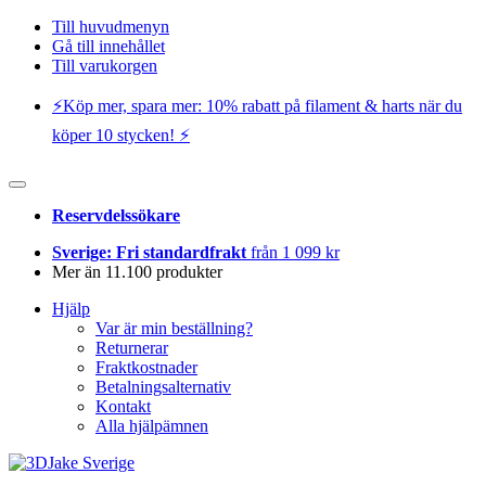
Till huvudmenyn
Gå till innehållet
Till varukorgen
⚡️Köp mer, spara mer: 10% rabatt på filament & harts när du
köper 10 stycken! ⚡️
Reservdelssökare
Sverige: Fri standardfrakt
från 1 099 kr
Mer än 11.100 produkter
Hjälp
Var är min beställning?
Returnerar
Fraktkostnader
Betalningsalternativ
Kontakt
Alla hjälpämnen