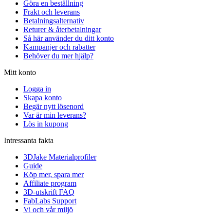
Göra en beställning
Frakt och leverans
Betalningsalternativ
Returer & återbetalningar
Så här använder du ditt konto
Kampanjer och rabatter
Behöver du mer hjälp?
Mitt konto
Logga in
Skapa konto
Begär nytt lösenord
Var är min leverans?
Lös in kupong
Intressanta fakta
3DJake Materialprofiler
Guide
Köp mer, spara mer
Affiliate program
3D-utskrift FAQ
FabLabs Support
Vi och vår miljö