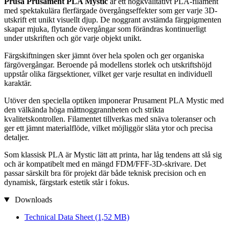
Prusa Prusament PLA Mystic
är ett högkvalitativt PLA-filament
med spektakulära flerfärgade övergångseffekter som ger varje 3D-
utskrift ett unikt visuellt djup. De noggrant avstämda färgpigmenten
skapar mjuka, flytande övergångar som förändras kontinuerligt
under utskriften och gör varje objekt unikt.
Färgskiftningen sker jämnt över hela spolen och ger organiska
färgövergångar. Beroende på modellens storlek och utskriftshöjd
uppstår olika färgsektioner, vilket ger varje resultat en individuell
karaktär.
Utöver den speciella optiken imponerar Prusament PLA Mystic med
den välkända höga måttnoggrannheten och strikta
kvalitetskontrollen. Filamentet tillverkas med snäva toleranser och
ger ett jämnt materialflöde, vilket möjliggör släta ytor och precisa
detaljer.
Som klassisk PLA är Mystic lätt att printa, har låg tendens att slå sig
och är kompatibelt med en mängd FDM/FFF-3D-skrivare. Det
passar särskilt bra för projekt där både teknisk precision och en
dynamisk, färgstark estetik står i fokus.
Downloads
Technical Data Sheet
(1,52 MB)