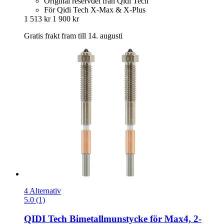
Original reservdel från Qidi Tech
För Qidi Tech X-Max & X-Plus
1 513 kr
1 900 kr
Gratis frakt fram till 14. augusti
4 Alternativ
5.0 (1)
QIDI Tech
Bimetallmunstycke för Max4, 2-​