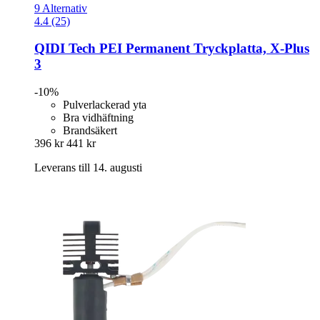
9 Alternativ
4.4 (25)
QIDI Tech
PEI Permanent Tryckplatta, X-​Plus
3
-10%
Pulverlackerad yta
Bra vidhäftning
Brandsäkert
396 kr
441 kr
Leverans till 14. augusti