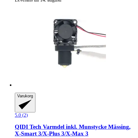
Varukorg
5.0 (2)
QIDI Tech
Varmdel inkl. Munstycke Mässing,
X-​Smart 3/X-​Plus 3/X-​Max 3