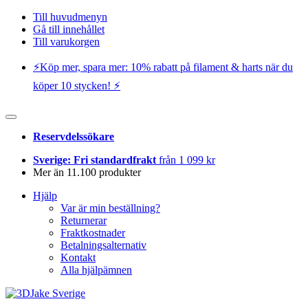
Till huvudmenyn
Gå till innehållet
Till varukorgen
⚡️Köp mer, spara mer: 10% rabatt på filament & harts när du
köper 10 stycken! ⚡️
Reservdelssökare
Sverige: Fri standardfrakt
från 1 099 kr
Mer än 11.100 produkter
Hjälp
Var är min beställning?
Returnerar
Fraktkostnader
Betalningsalternativ
Kontakt
Alla hjälpämnen