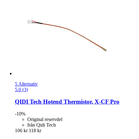
5 Alternativ
5.0 (3)
QIDI Tech
Hotend Thermistor, X-​CF Pro
-10%
Original reservdel
från Qidi Tech
106 kr
118 kr