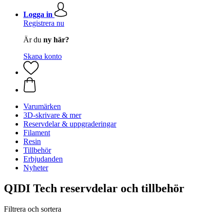
Logga in
Registrera nu
Är du
ny här?
Skapa konto
Varumärken
3D-skrivare & mer
Reservdelar & uppgraderingar
Filament
Resin
Tillbehör
Erbjudanden
Nyheter
QIDI Tech reservdelar och tillbehör
Filtrera och sortera