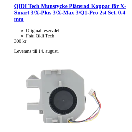
QIDI Tech
Munstycke Pläterad Koppar för X-​
Smart 3/X-​Plus 3/X-​Max 3/Q1-​Pro 2st Set, 0,4
mm
Original reservdel
Från Qidi Tech
300 kr
Leverans till 14. augusti