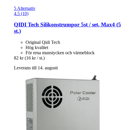
5 Alternativ
4.5 (10)
QIDI Tech
Silikonstrumpor 5st / set, Max4 (5
st.)
Original Qidi Tech
Hög kvalitet
För rena munstycken och värmeblock
82 kr
(16 kr / st.)
Leverans till 14. augusti