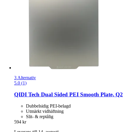
3 Alternativ
5.0 (1)
QIDI Tech
Dual Sided PEI Smooth Plate, Q2
Dubbelsidig PEI-belagd
Utmärkt vidhäftning
Slit- & reptålig
594 kr
Leverans till 14. augusti