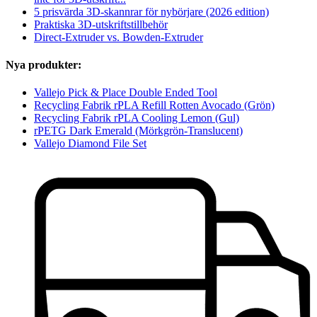
5 prisvärda 3D-skannrar för nybörjare (2026 edition)
Praktiska 3D-utskriftstillbehör
Direct-Extruder vs. Bowden-Extruder
Nya produkter:
Vallejo Pick & Place Double Ended Tool
Recycling Fabrik rPLA Refill Rotten Avocado (Grön)
Recycling Fabrik rPLA Cooling Lemon (Gul)
rPETG Dark Emerald (Mörkgrön-Translucent)
Vallejo Diamond File Set