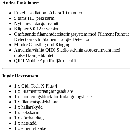
Andra funktioner:
Enkel installation på bara 10 minuter
5 tums HD-pekskärm
Nytt användargränssnitt
Klipper V0.12.0 version
Omfattande filamentdetekteringssystem med Filament Runout
Detection och Filament Tangle Detection
Mindre Ghosting und Ringing
Användarvänlig QIDI Studio skivningsprogramvara med
utökad kompatibilitet
QIDI Mobile App för fjärrutskrift.
Ingår i leveransen:
1 x Qidi Tech X Plus 4
1 x Filamentförlängningshållare
1 x monteringsblock för förlängningsfäste
1 x filamentspolehållare
1 x hållarskydd
1 x pekskärm
1 x dörrhandtag
1 x nätsladd
1 x ethernet-kabel