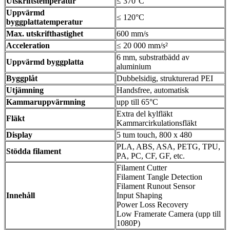
Utskriftstemperatur
≤ 370°C
Uppvärmd
≤ 120°C
byggplattatemperatur
Max. utskrifthastighet
600 mm/s
Acceleration
≤ 20 000 mm/s²
6 mm, substratbädd av
Uppvärmd byggplatta
aluminium
Byggplåt
Dubbelsidig, strukturerad PEI
Utjämning
Handsfree, automatisk
Kammaruppvärmning
upp till 65°C
Extra del kylfläkt
Fläkt
Kammarcirkulationsfläkt
Display
5 tum touch, 800 x 480
PLA, ABS, ASA, PETG, TPU,
Stödda filament
PA, PC, CF, GF, etc.
Filament Cutter
Filament Tangle Detection
Filament Runout Sensor
Innehåll
Input Shaping
Power Loss Recovery
Low Framerate Camera (upp till
1080P)