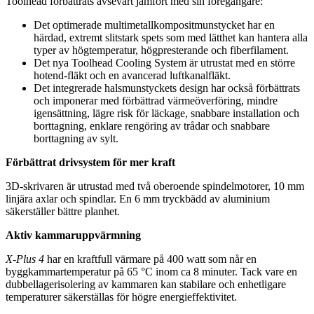
Toolhead förbättrats avsevärt jämfört med sin föregångare:
Det optimerade multimetallkompositmunstycket har en
härdad, extremt slitstark spets som med lätthet kan hantera alla
typer av högtemperatur, högpresterande och fiberfilament.
Det nya Toolhead Cooling System är utrustat med en större
hotend-fläkt och en avancerad luftkanalfläkt.
Det integrerade halsmunstyckets design har också förbättrats
och imponerar med förbättrad värmeöverföring, mindre
igensättning, lägre risk för läckage, snabbare installation och
borttagning, enklare rengöring av trådar och snabbare
borttagning av sylt.
Förbättrat drivsystem för mer kraft
3D-skrivaren är utrustad med två oberoende spindelmotorer, 10 mm
linjära axlar och spindlar. En 6 mm tryckbädd av aluminium
säkerställer bättre planhet.
Aktiv kammaruppvärmning
X-Plus 4
har en kraftfull värmare på 400 watt som når en
byggkammartemperatur på 65 °C inom ca 8 minuter. Tack vare en
dubbellagerisolering av kammaren kan stabilare och enhetligare
temperaturer säkerställas för högre energieffektivitet.