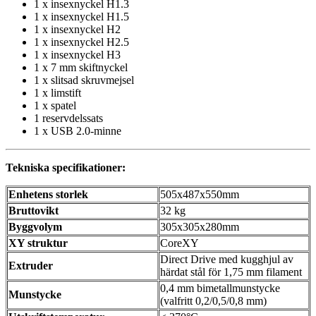
1 x insexnyckel H1.3
1 x insexnyckel H1.5
1 x insexnyckel H2
1 x insexnyckel H2.5
1 x insexnyckel H3
1 x 7 mm skiftnyckel
1 x slitsad skruvmejsel
1 x limstift
1 x spatel
1 reservdelssats
1 x USB 2.0-minne
Tekniska specifikationer:
Enhetens storlek
505x487x550mm
Bruttovikt
32 kg
Byggvolym
305x305x280mm
XY struktur
CoreXY
Direct Drive med kugghjul av
Extruder
härdat stål för 1,75 mm filament
0,4 mm bimetallmunstycke
Munstycke
(valfritt 0,2/0,5/0,8 mm)