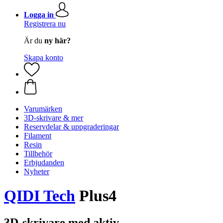
Logga in
Registrera nu
Är du
ny här?
Skapa konto
Varumärken
3D-skrivare & mer
Reservdelar & uppgraderingar
Filament
Resin
Tillbehör
Erbjudanden
Nyheter
QIDI Tech
Plus4
3D-skrivare med aktiv