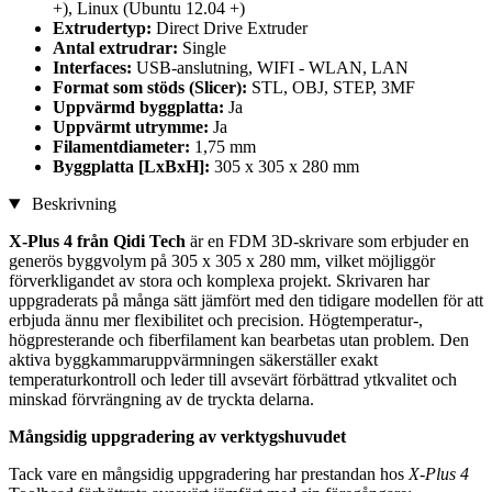
+), Linux (Ubuntu 12.04 +)
Extrudertyp:
Direct Drive Extruder
Antal extrudrar:
Single
Interfaces:
USB-anslutning, WIFI - WLAN, LAN
Format som stöds (Slicer):
STL, OBJ, STEP, 3MF
Uppvärmd byggplatta:
Ja
Uppvärmt utrymme:
Ja
Filamentdiameter:
1,75 mm
Byggplatta [LxBxH]:
305 x 305 x 280 mm
Beskrivning
X-Plus 4 från Qidi Tech
är en FDM 3D-skrivare som erbjuder en
generös byggvolym på 305 x 305 x 280 mm, vilket möjliggör
förverkligandet av stora och komplexa projekt. Skrivaren har
uppgraderats på många sätt jämfört med den tidigare modellen för att
erbjuda ännu mer flexibilitet och precision. Högtemperatur-,
högpresterande och fiberfilament kan bearbetas utan problem. Den
aktiva byggkammaruppvärmningen säkerställer exakt
temperaturkontroll och leder till avsevärt förbättrad ytkvalitet och
minskad förvrängning av de tryckta delarna.
Mångsidig uppgradering av verktygshuvudet
Tack vare en mångsidig uppgradering har prestandan hos
X-Plus 4