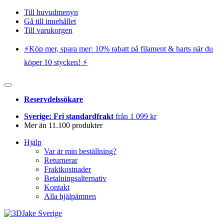
Till huvudmenyn
Gå till innehållet
Till varukorgen
⚡️Köp mer, spara mer: 10% rabatt på filament & harts när du
köper 10 stycken! ⚡️
Reservdelssökare
Sverige: Fri standardfrakt
från 1 099 kr
Mer än 11.100 produkter
Hjälp
Var är min beställning?
Returnerar
Fraktkostnader
Betalningsalternativ
Kontakt
Alla hjälpämnen