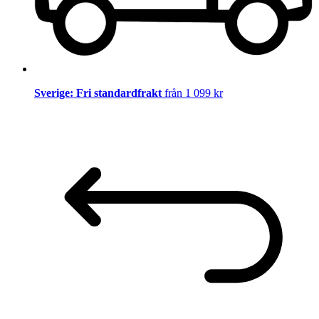
Sverige: Fri standardfrakt
från 1 099 kr