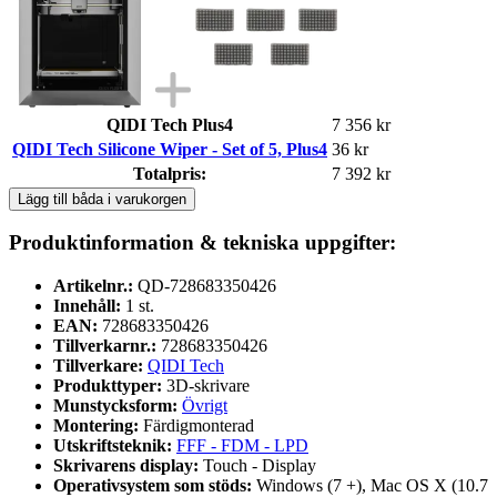
QIDI Tech Plus4
7 356 kr
QIDI Tech Silicone Wiper - Set of 5, Plus4
36 kr
Totalpris:
7 392 kr
Lägg till båda i varukorgen
Produktinformation & tekniska uppgifter:
Artikelnr.:
QD-728683350426
Innehåll:
1 st.
EAN:
728683350426
Tillverkarnr.:
728683350426
Tillverkare:
QIDI Tech
Produkttyper:
3D-skrivare
Munstycksform:
Övrigt
Montering:
Färdigmonterad
Utskriftsteknik:
FFF - FDM - LPD
Skrivarens display:
Touch - Display
Operativsystem som stöds:
Windows (7 +), Mac OS X (10.7