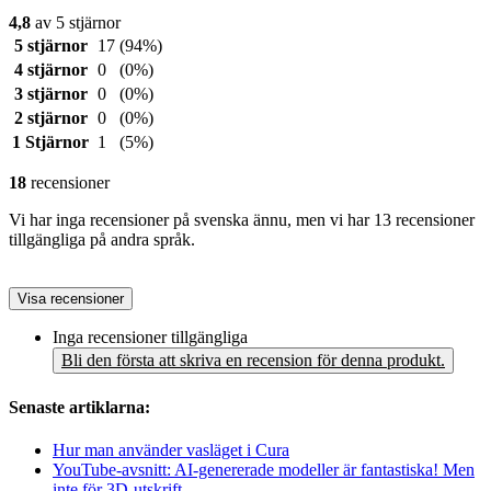
4,8
av 5 stjärnor
5 stjärnor
17
(94%)
4 stjärnor
0
(0%)
3 stjärnor
0
(0%)
2 stjärnor
0
(0%)
1 Stjärnor
1
(5%)
18
recensioner
Vi har inga recensioner på svenska ännu, men vi har 13 recensioner
tillgängliga på andra språk.
Visa recensioner
Inga recensioner tillgängliga
Bli den första att skriva en recension för denna produkt.
Senaste artiklarna:
Hur man använder vasläget i Cura
YouTube-avsnitt: AI-genererade modeller är fantastiska! Men
inte för 3D-utskrift...