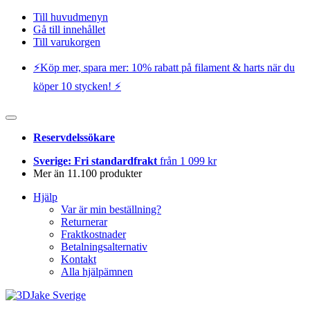
Till huvudmenyn
Gå till innehållet
Till varukorgen
⚡️Köp mer, spara mer: 10% rabatt på filament & harts när du
köper 10 stycken! ⚡️
Reservdelssökare
Sverige: Fri standardfrakt
från 1 099 kr
Mer än 11.100 produkter
Hjälp
Var är min beställning?
Returnerar
Fraktkostnader
Betalningsalternativ
Kontakt
Alla hjälpämnen