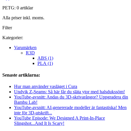
PETG: 0 artiklar
Alla priser inkl. moms.
Filter
Kategorier:
Varumärken
R3D
ABS (1)
PLA (1)
Senaste artiklarna:
Hur man använder vasläget i Cura
Undvik Z-Seams: Så här får du släta ytor med halsdukssöm!
YouTube-avsnitt: Andas du 3D-skrivarångor? Uppgradera din
Bambu Lab!
YouTube-avsnitt: AI-genererade modeller är fantastiska! Men
inte för 3D-utskrift...
YouTube Episode: We Designed A Print-In-Place
Slingshot...And It Is Scary!