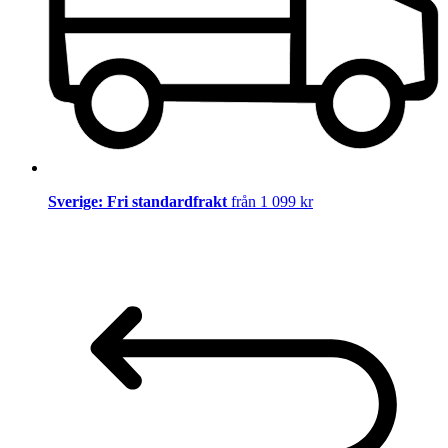
Sverige: Fri standardfrakt
från 1 099 kr