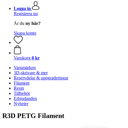
Logga in
Registrera nu
Är du
ny här?
Skapa konto
Varukorg
0 kr
Varumärken
3D-skrivare & mer
Reservdelar & uppgraderingar
Filament
Resin
Tillbehör
Erbjudanden
Nyheter
R3D PETG Filament