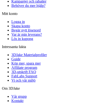
Kampanjer och rabatter
Behöver du mer hjälp?
Mitt konto
Logga in
Skapa konto
Begär nytt lösenord
Var är min leverans?
Lös in kupong
Intressanta fakta
3DJake Materialprofiler
Guide
Köp mer, spara mer
Affiliate program
3D-utskrift FAQ
FabLabs Support
Vi och vår miljö
Om 3DJake
Vår grupp
Kontakt