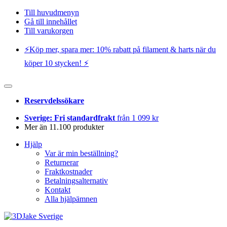
Till huvudmenyn
Gå till innehållet
Till varukorgen
⚡️Köp mer, spara mer: 10% rabatt på filament & harts när du
köper 10 stycken! ⚡️
Reservdelssökare
Sverige: Fri standardfrakt
från 1 099 kr
Mer än 11.100 produkter
Hjälp
Var är min beställning?
Returnerar
Fraktkostnader
Betalningsalternativ
Kontakt
Alla hjälpämnen