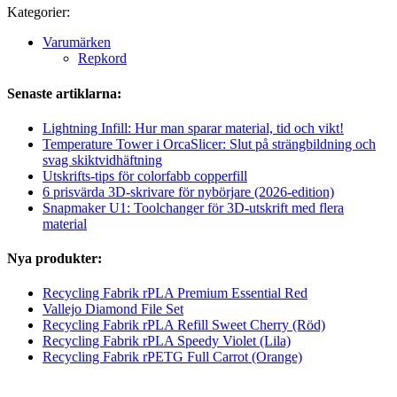
Kategorier:
Varumärken
Repkord
Senaste artiklarna:
Lightning Infill: Hur man sparar material, tid och vikt!
Temperature Tower i OrcaSlicer: Slut på strängbildning och
svag skiktvidhäftning
Utskrifts-tips för colorfabb copperfill
6 prisvärda 3D-skrivare för nybörjare (2026-edition)
Snapmaker U1: Toolchanger för 3D-utskrift med flera
material
Nya produkter:
Recycling Fabrik rPLA Premium Essential Red
Vallejo Diamond File Set
Recycling Fabrik rPLA Refill Sweet Cherry (Röd)
Recycling Fabrik rPLA Speedy Violet (Lila)
Recycling Fabrik rPETG Full Carrot (Orange)