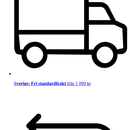
Sverige: Fri standardfrakt
från 1 099 kr