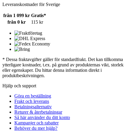
Leveranskostnader för Sverige
från 1 099 kr
Gratis*
från 0 kr
115 kr
* Dessa fraktavgifter gäller för standardfrakt. Det kan tillkomma
ytterligare kostnader, t.ex. på grund av produkternas vikt, storlek
eller egenskaper. Du hittar denna information direkt i
produktbeskrivningen.
Hjälp och support
Göra en beställning
Frakt och leverans
Betalningsalternativ
Returer & återbetalningar
Så här använder du ditt konto
Kampanjer och rabatter
Behöver du mer hjälp?