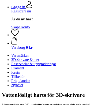
Logga in
Registrera nu
Är du
ny här?
Skapa konto
Varukorg
0 kr
Varumärken
3D-skrivare & mer
Reservdelar & uppgraderingar
Filament
Resin
Tillbehör
Erbjudanden
Nyheter
Vattenlösligt harts för 3D-skrivare
Vattentvättbara 3D-utskriftshartser erbjuder snabb och enkel