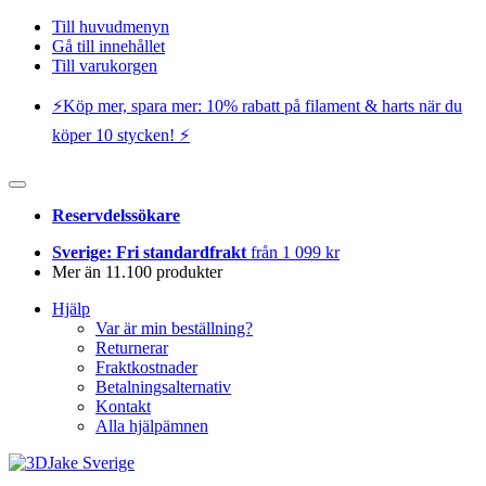
Till huvudmenyn
Gå till innehållet
Till varukorgen
⚡️Köp mer, spara mer: 10% rabatt på filament & harts när du
köper 10 stycken! ⚡️
Reservdelssökare
Sverige: Fri standardfrakt
från 1 099 kr
Mer än 11.100 produkter
Hjälp
Var är min beställning?
Returnerar
Fraktkostnader
Betalningsalternativ
Kontakt
Alla hjälpämnen