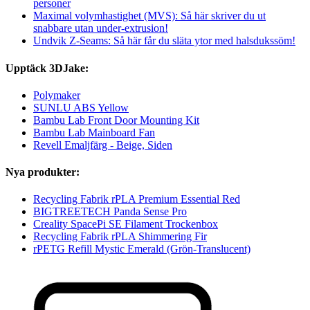
personer
Maximal volymhastighet (MVS): Så här skriver du ut
snabbare utan under-extrusion!
Undvik Z-Seams: Så här får du släta ytor med halsdukssöm!
Upptäck 3DJake:
Polymaker
SUNLU ABS Yellow
Bambu Lab Front Door Mounting Kit
Bambu Lab Mainboard Fan
Revell Emaljfärg - Beige, Siden
Nya produkter:
Recycling Fabrik rPLA Premium Essential Red
BIGTREETECH Panda Sense Pro
Creality SpacePi SE Filament Trockenbox
Recycling Fabrik rPLA Shimmering Fir
rPETG Refill Mystic Emerald (Grön-Translucent)