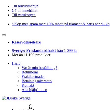
Till huvudmenyn
Gå till innehållet
Till varukorgen
⚡️Köp mer, spara mer: 10% rabatt på filament & harts när du kö
Reservdelssökare
Sverige: Fri standardfrakt
från 1 099 kr
Mer än 11.100 produkter
Hjälp
Var är min beställning?
Returnerar
Fraktkostnader
Betalningsalternativ
Kontakt
Alla hjälpämnen