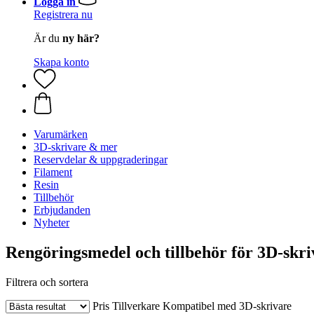
Logga in
Registrera nu
Är du
ny här?
Skapa konto
Varumärken
3D-skrivare & mer
Reservdelar & uppgraderingar
Filament
Resin
Tillbehör
Erbjudanden
Nyheter
Rengöringsmedel och tillbehör för 3D-skri
Filtrera och sortera
Pris
Tillverkare
Kompatibel med 3D-skrivare