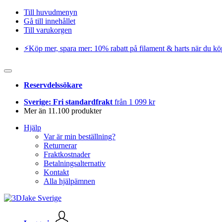
Till huvudmenyn
Gå till innehållet
Till varukorgen
⚡️Köp mer, spara mer: 10% rabatt på filament & harts när du kö
Reservdelssökare
Sverige: Fri standardfrakt
från 1 099 kr
Mer än 11.100 produkter
Hjälp
Var är min beställning?
Returnerar
Fraktkostnader
Betalningsalternativ
Kontakt
Alla hjälpämnen