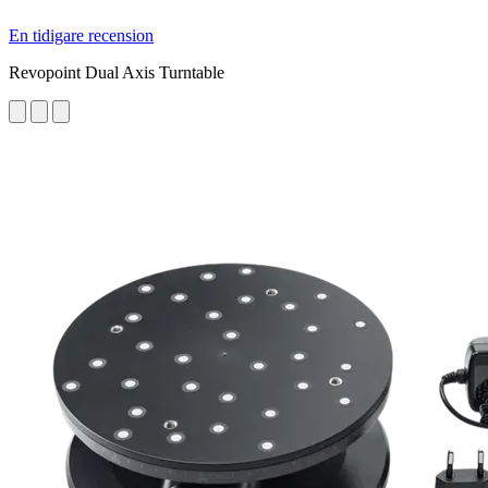
En tidigare recension
Revopoint Dual Axis Turntable