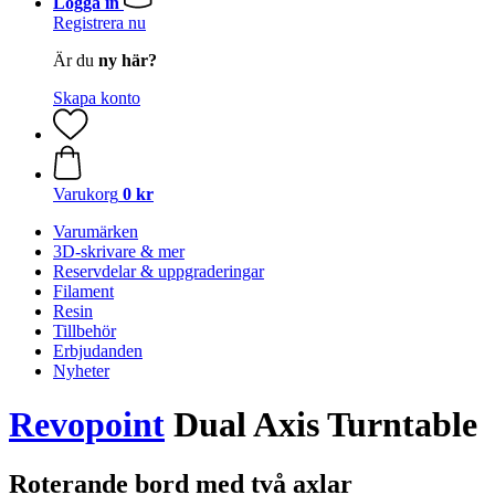
Logga in
Registrera nu
Är du
ny här?
Skapa konto
Varukorg
0 kr
Varumärken
3D-skrivare & mer
Reservdelar & uppgraderingar
Filament
Resin
Tillbehör
Erbjudanden
Nyheter
Revopoint
Dual Axis Turntable
Roterande bord med två axlar