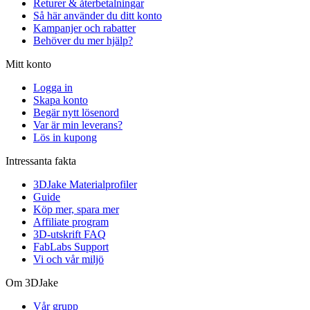
Returer & återbetalningar
Så här använder du ditt konto
Kampanjer och rabatter
Behöver du mer hjälp?
Mitt konto
Logga in
Skapa konto
Begär nytt lösenord
Var är min leverans?
Lös in kupong
Intressanta fakta
3DJake Materialprofiler
Guide
Köp mer, spara mer
Affiliate program
3D-utskrift FAQ
FabLabs Support
Vi och vår miljö
Om 3DJake
Vår grupp