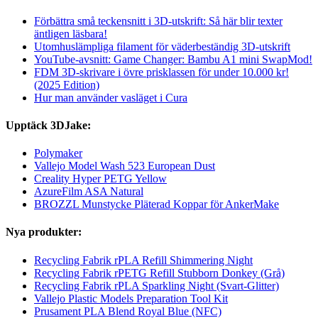
Förbättra små teckensnitt i 3D-utskrift: Så här blir texter
äntligen läsbara!
Utomhuslämpliga filament för väderbeständig 3D-utskrift
YouTube-avsnitt: Game Changer: Bambu A1 mini SwapMod!
FDM 3D-skrivare i övre prisklassen för under 10.000 kr!
(2025 Edition)
Hur man använder vasläget i Cura
Upptäck 3DJake:
Polymaker
Vallejo Model Wash 523 European Dust
Creality Hyper PETG Yellow
AzureFilm ASA Natural
BROZZL Munstycke Pläterad Koppar för AnkerMake
Nya produkter:
Recycling Fabrik rPLA Refill Shimmering Night
Recycling Fabrik rPETG Refill Stubborn Donkey (Grå)
Recycling Fabrik rPLA Sparkling Night (Svart-Glitter)
Vallejo Plastic Models Preparation Tool Kit
Prusament PLA Blend Royal Blue (NFC)