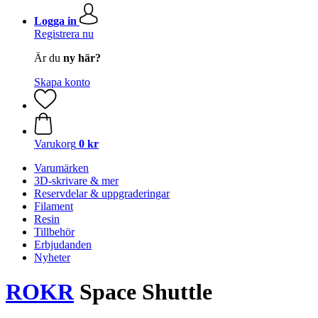
Logga in
Registrera nu
Är du
ny här?
Skapa konto
Varukorg
0 kr
Varumärken
3D-skrivare & mer
Reservdelar & uppgraderingar
Filament
Resin
Tillbehör
Erbjudanden
Nyheter
ROKR
Space Shuttle