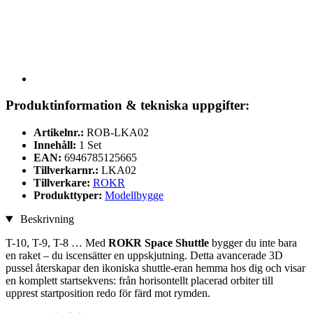
Produktinformation & tekniska uppgifter:
Artikelnr.:
ROB-LKA02
Innehåll:
1 Set
EAN:
6946785125665
Tillverkarnr.:
LKA02
Tillverkare:
ROKR
Produkttyper:
Modellbygge
Beskrivning
T-10, T-9, T-8 … Med
ROKR Space Shuttle
bygger du inte bara
en raket – du iscensätter en uppskjutning. Detta avancerade 3D
pussel återskapar den ikoniska shuttle-eran hemma hos dig och visar
en komplett startsekvens: från horisontellt placerad orbiter till
upprest startposition redo för färd mot rymden.