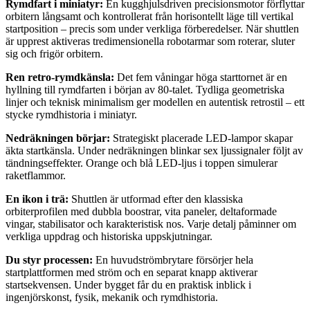
Rymdfart i miniatyr:
En kugghjulsdriven precisionsmotor förflyttar
orbitern långsamt och kontrollerat från horisontellt läge till vertikal
startposition – precis som under verkliga förberedelser. När shuttlen
är upprest aktiveras tredimensionella robotarmar som roterar, sluter
sig och frigör orbitern.
Ren retro-rymdkänsla:
Det fem våningar höga starttornet är en
hyllning till rymdfarten i början av 80-talet. Tydliga geometriska
linjer och teknisk minimalism ger modellen en autentisk retrostil – ett
stycke rymdhistoria i miniatyr.
Nedräkningen börjar:
Strategiskt placerade LED-lampor skapar
äkta startkänsla. Under nedräkningen blinkar sex ljussignaler följt av
tändningseffekter. Orange och blå LED-ljus i toppen simulerar
raketflammor.
En ikon i trä:
Shuttlen är utformad efter den klassiska
orbiterprofilen med dubbla boostrar, vita paneler, deltaformade
vingar, stabilisator och karakteristisk nos. Varje detalj påminner om
verkliga uppdrag och historiska uppskjutningar.
Du styr processen:
En huvudströmbrytare försörjer hela
startplattformen med ström och en separat knapp aktiverar
startsekvensen. Under bygget får du en praktisk inblick i
ingenjörskonst, fysik, mekanik och rymdhistoria.