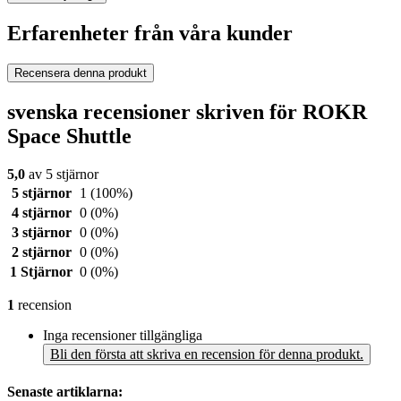
Erfarenheter från våra kunder
Recensera denna produkt
svenska recensioner skriven för ROKR
Space Shuttle
5,0
av 5 stjärnor
5 stjärnor
1
(100%)
4 stjärnor
0
(0%)
3 stjärnor
0
(0%)
2 stjärnor
0
(0%)
1 Stjärnor
0
(0%)
1
recension
Inga recensioner tillgängliga
Bli den första att skriva en recension för denna produkt.
Senaste artiklarna: