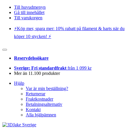
Till huvudmenyn
Gå till innehållet
Till varukorgen
⚡️Köp mer, spara mer: 10% rabatt på filament & harts när du
köper 10 stycken! ⚡️
Reservdelssökare
Sverige: Fri standardfrakt
från 1 099 kr
Mer än 11.100 produkter
Hjälp
Var är min beställning?
Returnerar
Fraktkostnader
Betalningsalternativ
Kontakt
Alla hjälpämnen