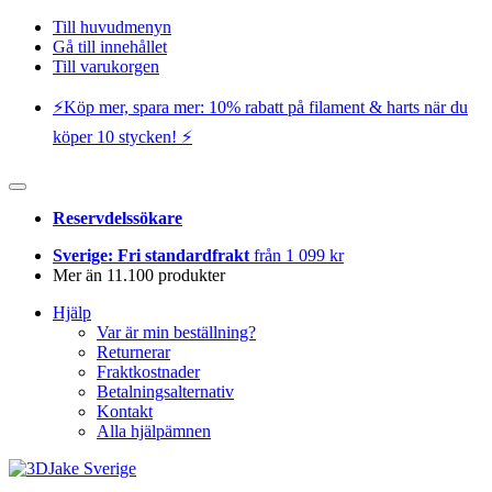
Till huvudmenyn
Gå till innehållet
Till varukorgen
⚡️Köp mer, spara mer: 10% rabatt på filament & harts när du
köper 10 stycken! ⚡️
Reservdelssökare
Sverige: Fri standardfrakt
från 1 099 kr
Mer än 11.100 produkter
Hjälp
Var är min beställning?
Returnerar
Fraktkostnader
Betalningsalternativ
Kontakt
Alla hjälpämnen