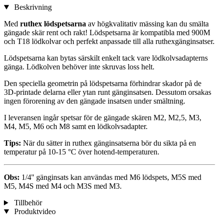
Beskrivning
Med
ruthex lödspetsarna
av högkvalitativ mässing kan du smälta
gängade skär rent och rakt! Lödspetsarna är kompatibla med 900M
och T18 lödkolvar och perfekt anpassade till alla ruthexgänginsatser.
Lödspetsarna kan bytas särskilt enkelt tack vare lödkolvsadapterns
gänga. Lödkolven behöver inte skruvas loss helt.
Den speciella geometrin på lödspetsarna förhindrar skador på de
3D-printade delarna eller ytan runt gänginsatsen. Dessutom orsakas
ingen förorening av den gängade insatsen under smältning.
I leveransen ingår spetsar för de gängade skären M2, M2,5, M3,
M4, M5, M6 och M8 samt en lödkolvsadapter.
Tips:
När du sätter in ruthex gänginsatserna bör du sikta på en
temperatur på 10-15 °C över hotend-temperaturen.
Obs:
1/4'' gänginsats kan användas med M6 lödspets, M5S med
M5, M4S med M4 och M3S med M3.
Tillbehör
Produktvideo