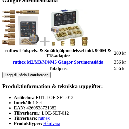
Gängor Sortimentslåda
ruthex Lödspets- & Smälthjälpmedelsset inkl. 900M &
200 kr
T18-adapter
ruthex M2/M3/M4/M5 Gängor Sortimentslåda
356 kr
Totalpris:
556 kr
Lägg till båda i varukorgen
Produktinformation & tekniska uppgifter:
Artikelnr.:
RUT-LOE-SET-012
Innehåll:
1 Set
EAN:
4260528721382
Tillverkarnr.:
LOE-SET-012
Tillverkare:
ruthex
Produkttyper:
Hårdvara