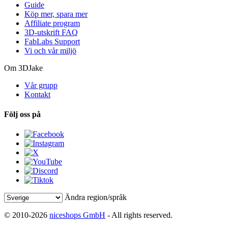
Guide
Köp mer, spara mer
Affiliate program
3D-utskrift FAQ
FabLabs Support
Vi och vår miljö
Om 3DJake
Vår grupp
Kontakt
Följ oss på
Ändra region/språk
© 2010-2026
niceshops GmbH
- All rights reserved.