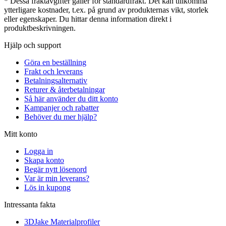
* Dessa fraktavgifter gäller för standardfrakt. Det kan tillkomma
ytterligare kostnader, t.ex. på grund av produkternas vikt, storlek
eller egenskaper. Du hittar denna information direkt i
produktbeskrivningen.
Hjälp och support
Göra en beställning
Frakt och leverans
Betalningsalternativ
Returer & återbetalningar
Så här använder du ditt konto
Kampanjer och rabatter
Behöver du mer hjälp?
Mitt konto
Logga in
Skapa konto
Begär nytt lösenord
Var är min leverans?
Lös in kupong
Intressanta fakta
3DJake Materialprofiler