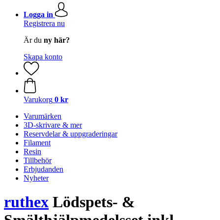
Logga in
Registrera nu
Är du
ny här?
Skapa konto
Varukorg
0 kr
Varumärken
3D-skrivare & mer
Reservdelar & uppgraderingar
Filament
Resin
Tillbehör
Erbjudanden
Nyheter
ruthex
Lödspets- &