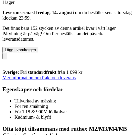
I lager
Leverans senast fredag, 14. augusti
om du beställer senast
torsdag
klockan 23:59
.
Det finns bara 152 stycken av denna artikel kvar i vårt lager.
Påfyllning är på väg! Om fler beställs kan det påverka
leveransdatumet.
Lägg i varukorgen
Sverige: Fri standardfrakt
från 1 099 kr
Mer information om frakt och leverans
Egenskaper och fördelar
Tillverkad av mässing
För ren smältning
För T18 & 900M lödkolvar
Kadmium- & blyfri
Ofta köpt tillsammans med ruthex M2/M3/M4/M5