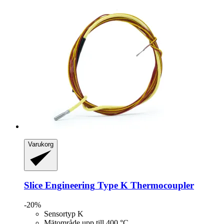
Varukorg
Slice Engineering
Type K Thermocoupler
-20%
Sensortyp K
Mätområde upp till 400 °C