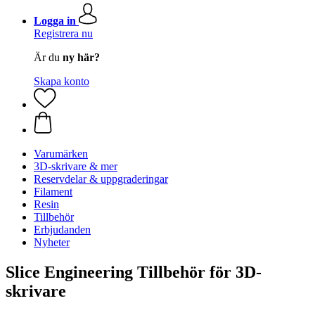
Logga in
Registrera nu
Är du
ny här?
Skapa konto
Varumärken
3D-skrivare & mer
Reservdelar & uppgraderingar
Filament
Resin
Tillbehör
Erbjudanden
Nyheter
Slice Engineering Tillbehör för 3D-
skrivare