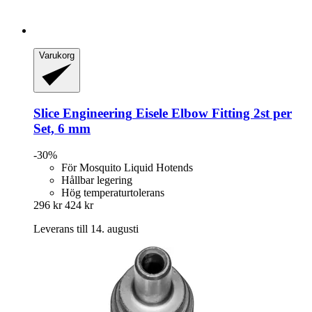
Varukorg
Slice Engineering
Eisele Elbow Fitting 2st per
Set, 6 mm
-30%
För Mosquito Liquid Hotends
Hållbar legering
Hög temperaturtolerans
296 kr
424 kr
Leverans till 14. augusti