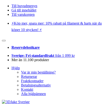
Till huvudmenyn
Gå till innehållet
Till varukorgen
⚡️Köp mer, spara mer: 10% rabatt på filament & harts när du
köper 10 stycken! ⚡️
Reservdelssökare
Sverige: Fri standardfrakt
från 1 099 kr
Mer än 11.100 produkter
Hjälp
Var är min beställning?
Returnerar
Fraktkostnader
Betalningsalternativ
Kontakt
Alla hjälpämnen