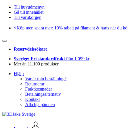
Till huvudmenyn
Gå till innehållet
Till varukorgen
⚡️Köp mer, spara mer: 10% rabatt på filament & harts när du kö
Reservdelssökare
Sverige: Fri standardfrakt
från 1 099 kr
Mer än 11.100 produkter
Hjälp
Var är min beställning?
Returnerar
Fraktkostnader
Betalningsalternativ
Kontakt
Alla hjälpämnen