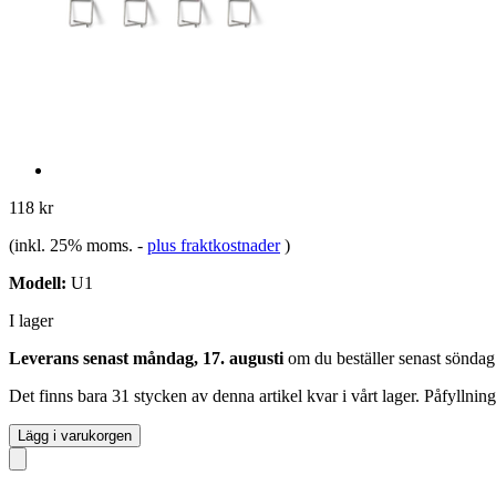
118 kr
(inkl. 25% moms.
-
plus fraktkostnader
)
Modell:
U1
I lager
Leverans senast måndag, 17. augusti
om du beställer senast
söndag
Det finns bara 31 stycken av denna artikel kvar i vårt lager. Påfyllnin
Lägg i varukorgen