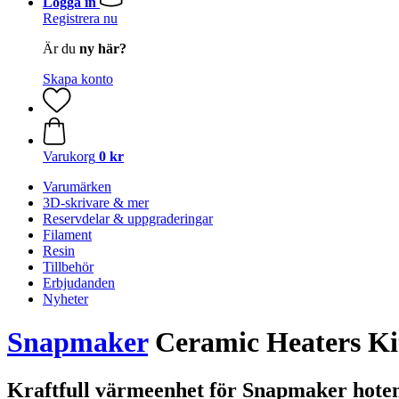
Logga in
Registrera nu
Är du
ny här?
Skapa konto
Varukorg
0 kr
Varumärken
3D-skrivare & mer
Reservdelar & uppgraderingar
Filament
Resin
Tillbehör
Erbjudanden
Nyheter
Snapmaker
Ceramic Heaters Ki
Kraftfull värmeenhet för Snapmaker hote