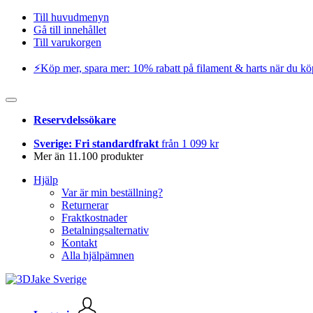
Till huvudmenyn
Gå till innehållet
Till varukorgen
⚡️Köp mer, spara mer: 10% rabatt på filament & harts när du kö
Reservdelssökare
Sverige: Fri standardfrakt
från 1 099 kr
Mer än 11.100 produkter
Hjälp
Var är min beställning?
Returnerar
Fraktkostnader
Betalningsalternativ
Kontakt
Alla hjälpämnen