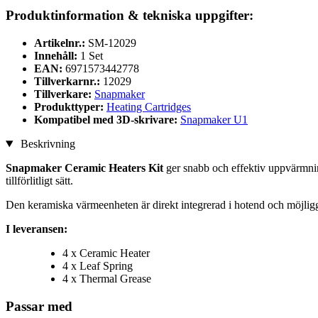
Produktinformation & tekniska uppgifter:
Artikelnr.:
SM-12029
Innehåll:
1 Set
EAN:
6971573442778
Tillverkarnr.:
12029
Tillverkare:
Snapmaker
Produkttyper:
Heating Cartridges
Kompatibel med 3D-skrivare:
Snapmaker U1
Beskrivning
Snapmaker Ceramic Heaters Kit
ger snabb och effektiv uppvärmning 
tillförlitligt sätt.
Den keramiska värmeenheten är direkt integrerad i hotend och möjliggör 
I leveransen:
4 x Ceramic Heater
4 x Leaf Spring
4 x Thermal Grease
Passar med