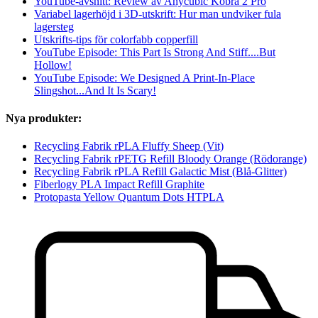
YouTube-avsnitt: Review av Anycubic Kobra 2 Pro
Variabel lagerhöjd i 3D-utskrift: Hur man undviker fula
lagersteg
Utskrifts-tips för colorfabb copperfill
YouTube Episode: This Part Is Strong And Stiff....But
Hollow!
YouTube Episode: We Designed A Print-In-Place
Slingshot...And It Is Scary!
Nya produkter:
Recycling Fabrik rPLA Fluffy Sheep (Vit)
Recycling Fabrik rPETG Refill Bloody Orange (Rödorange)
Recycling Fabrik rPLA Refill Galactic Mist (Blå-Glitter)
Fiberlogy PLA Impact Refill Graphite
Protopasta Yellow Quantum Dots HTPLA