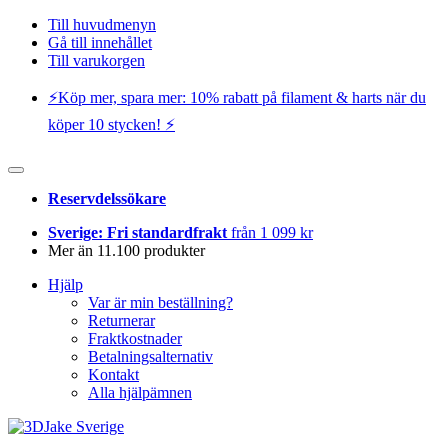
Till huvudmenyn
Gå till innehållet
Till varukorgen
⚡️Köp mer, spara mer: 10% rabatt på filament & harts när du
köper 10 stycken! ⚡️
Reservdelssökare
Sverige: Fri standardfrakt
från 1 099 kr
Mer än 11.100 produkter
Hjälp
Var är min beställning?
Returnerar
Fraktkostnader
Betalningsalternativ
Kontakt
Alla hjälpämnen