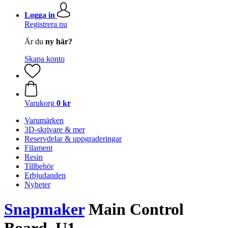
Logga in
Registrera nu
Är du
ny här?
Skapa konto
Varukorg
0 kr
Varumärken
3D-skrivare & mer
Reservdelar & uppgraderingar
Filament
Resin
Tillbehör
Erbjudanden
Nyheter
Snapmaker
Main Control