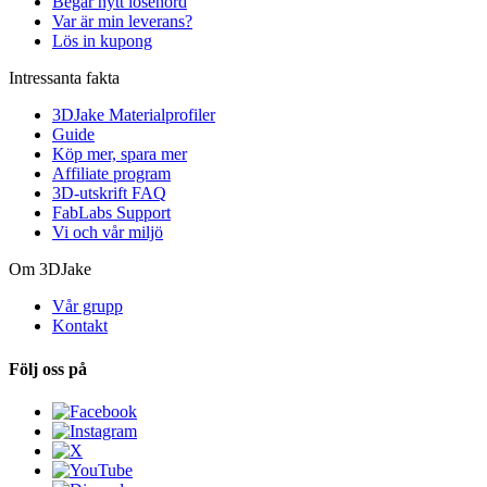
Begär nytt lösenord
Var är min leverans?
Lös in kupong
Intressanta fakta
3DJake Materialprofiler
Guide
Köp mer, spara mer
Affiliate program
3D-utskrift FAQ
FabLabs Support
Vi och vår miljö
Om 3DJake
Vår grupp
Kontakt
Följ oss på