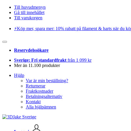
Till huvudmenyn
Gå till innehållet
Till varukorgen
⚡️Köp mer, spara mer: 10% rabatt på filament & harts när du kö
Reservdelssökare
Sverige: Fri standardfrakt
från 1 099 kr
Mer än 11.100 produkter
Hjälp
Var är min beställning?
Returnerar
Fraktkostnader
Betalningsalternativ
Kontakt
Alla hjälpämnen