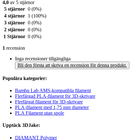
4,0
av 5 stjärnor
5 stjärnor
0
(0%)
4 stjärnor
1
(100%)
3 stjärnor
0
(0%)
2 stjärnor
0
(0%)
1 Stjärnor
0
(0%)
1
recension
Inga recensioner tillgängliga
Bli den första att skriva en recension för denna produkt.
Populära kategorier:
Bambu Lab AMS-kompatibla filament
Flerfärgad PLA-filament för 3D-skrivare
Flerfärgat filament för 3D-skrivare
PLA-filament med 1,75 mm diameter
PLA Filament utan spole
Upptäck 3DJake:
DIAMANT Polymer