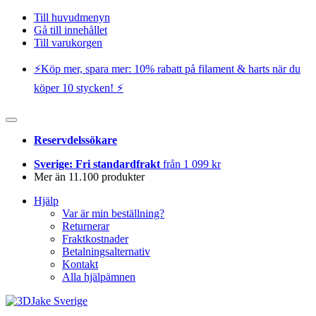
Till huvudmenyn
Gå till innehållet
Till varukorgen
⚡️Köp mer, spara mer: 10% rabatt på filament & harts när du
köper 10 stycken! ⚡️
Reservdelssökare
Sverige: Fri standardfrakt
från 1 099 kr
Mer än 11.100 produkter
Hjälp
Var är min beställning?
Returnerar
Fraktkostnader
Betalningsalternativ
Kontakt
Alla hjälpämnen