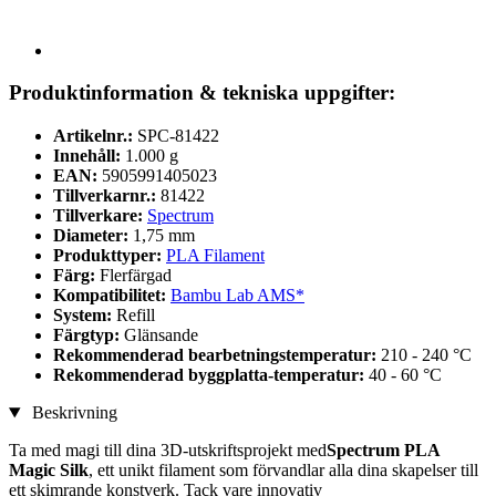
Produktinformation & tekniska uppgifter:
Artikelnr.:
SPC-81422
Innehåll:
1.000 g
EAN:
5905991405023
Tillverkarnr.:
81422
Tillverkare:
Spectrum
Diameter:
1,75 mm
Produkttyper:
PLA Filament
Färg:
Flerfärgad
Kompatibilitet:
Bambu Lab AMS*
System:
Refill
Färgtyp:
Glänsande
Rekommenderad bearbetningstemperatur:
210 - 240 °C
Rekommenderad byggplatta-temperatur:
40 - 60 °C
Beskrivning
Ta med magi till dina 3D-utskriftsprojekt med
Spectrum PLA
Magic Silk
, ett unikt filament som förvandlar alla dina skapelser till
ett skimrande konstverk. Tack vare innovativ