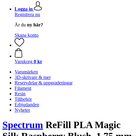
Logga in
Registrera nu
Är du
ny här?
Skapa konto
Varukorg
0 kr
Varumärken
3D-skrivare & mer
Reservdelar & uppgraderingar
Filament
Resin
Tillbehör
Erbjudanden
Nyheter
Spectrum
ReFill PLA Magic