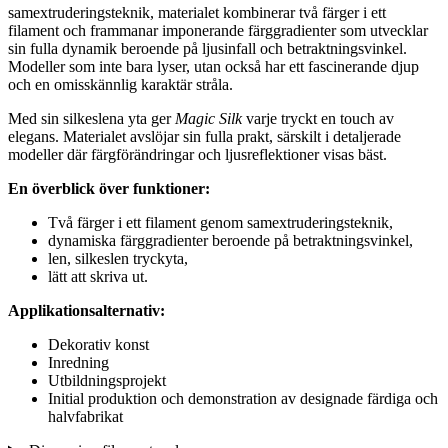
samextruderingsteknik, materialet kombinerar två färger i ett
filament och frammanar imponerande färggradienter som utvecklar
sin fulla dynamik beroende på ljusinfall och betraktningsvinkel.
Modeller som inte bara lyser, utan också har ett fascinerande djup
och en omisskännlig karaktär stråla.
Med sin silkeslena yta ger
Magic Silk
varje tryckt en touch av
elegans. Materialet avslöjar sin fulla prakt, särskilt i detaljerade
modeller där färgförändringar och ljusreflektioner visas bäst.
En överblick över funktioner:
Två färger i ett filament genom samextruderingsteknik,
dynamiska färggradienter beroende på betraktningsvinkel,
len, silkeslen tryckyta,
lätt att skriva ut.
Applikationsalternativ:
Dekorativ konst
Inredning
Utbildningsprojekt
Initial produktion och demonstration av designade färdiga och
halvfabrikat