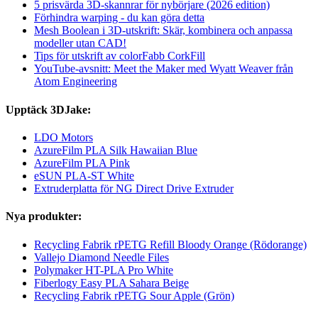
5 prisvärda 3D-skannrar för nybörjare (2026 edition)
Förhindra warping - du kan göra detta
Mesh Boolean i 3D-utskrift: Skär, kombinera och anpassa
modeller utan CAD!
Tips för utskrift av colorFabb CorkFill
YouTube-avsnitt: Meet the Maker med Wyatt Weaver från
Atom Engineering
Upptäck 3DJake:
LDO Motors
AzureFilm PLA Silk Hawaiian Blue
AzureFilm PLA Pink
eSUN PLA-ST White
Extruderplatta för NG Direct Drive Extruder
Nya produkter:
Recycling Fabrik rPETG Refill Bloody Orange (Rödorange)
Vallejo Diamond Needle Files
Polymaker HT-PLA Pro White
Fiberlogy Easy PLA Sahara Beige
Recycling Fabrik rPETG Sour Apple (Grön)