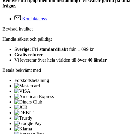
Behöver du hjälp med din beställning? Vi svarar gärna på dina
frågor.
Kontakta oss
Bevisad kvalitet
Handla säkert och pålitligt
Sverige: Fri standardfrakt
från 1 099 kr
Gratis returer
Vi levererar över hela världen till
över 40 länder
Betala bekvämt med
Förskottsbetalning