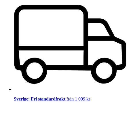
Sverige: Fri standardfrakt
från 1 099 kr