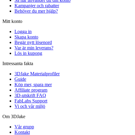
Så här använder du ditt konto
Kampanjer och rabatter
Behöver du mer hjälp?
Mitt konto
Logga in
Skapa konto
Begär nytt lösenord
Var är min leverans?
Lös in kupong
Intressanta fakta
3DJake Materialprofiler
Guide
Köp mer, spara mer
Affiliate program
3D-utskrift FAQ
FabLabs Support
Vi och vår miljö
Om 3DJake
Vår grupp
Kontakt