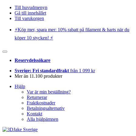
Till huvudmenyn
Gå till innehållet
Till varukorgen
⚡️Köp mer, spara mer: 10% rabatt på filament & harts när du
köper 10 stycken! ⚡️
Reservdelssökare
Sverige: Fri standardfrakt
från 1 099 kr
Mer än 11.100 produkter
Hjälp
Var är min beställning?
Returnerar
Fraktkostnader
Betalningsalternativ
Kontakt
Alla hjälpämnen