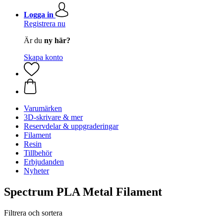
Logga in
Registrera nu
Är du
ny här?
Skapa konto
Varumärken
3D-skrivare & mer
Reservdelar & uppgraderingar
Filament
Resin
Tillbehör
Erbjudanden
Nyheter
Spectrum PLA Metal Filament
Filtrera och sortera