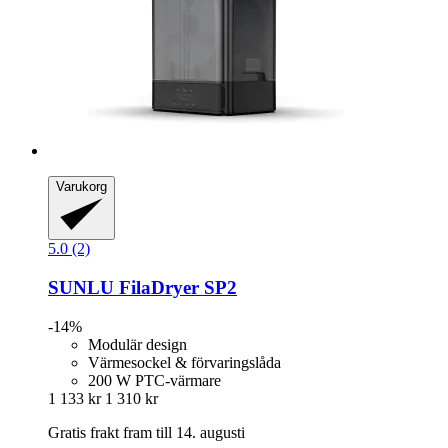
Varukorg
5.0 (2)
SUNLU
FilaDryer SP2
-14%
Modulär design
Värmesockel & förvaringslåda
200 W PTC-värmare
1 133 kr
1 310 kr
Gratis frakt fram till 14. augusti