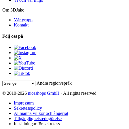
Vi och vår miljö
Om 3DJake
Vår grupp
Kontakt
Följ oss på
Ändra region/språk
© 2010-2026
niceshops GmbH
- All rights reserved.
Impressum
Sekretesspolicy
Allmänna villkor och ångerrät
Tillgänglighetsredogörelse
Inställningar för sekretess