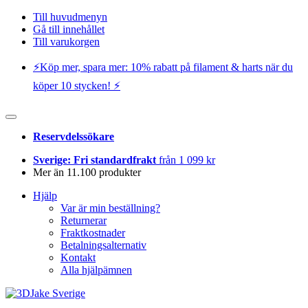
Till huvudmenyn
Gå till innehållet
Till varukorgen
⚡️Köp mer, spara mer: 10% rabatt på filament & harts när du
köper 10 stycken! ⚡️
Reservdelssökare
Sverige: Fri standardfrakt
från 1 099 kr
Mer än 11.100 produkter
Hjälp
Var är min beställning?
Returnerar
Fraktkostnader
Betalningsalternativ
Kontakt
Alla hjälpämnen