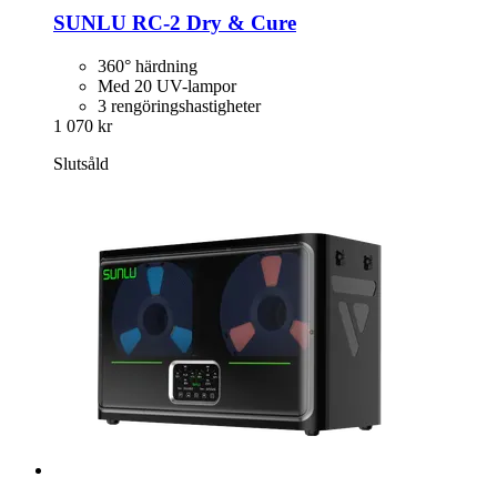
SUNLU
RC-​2 Dry & Cure
360° härdning
Med 20 UV-lampor
3 rengöringshastigheter
1 070 kr
Slutsåld