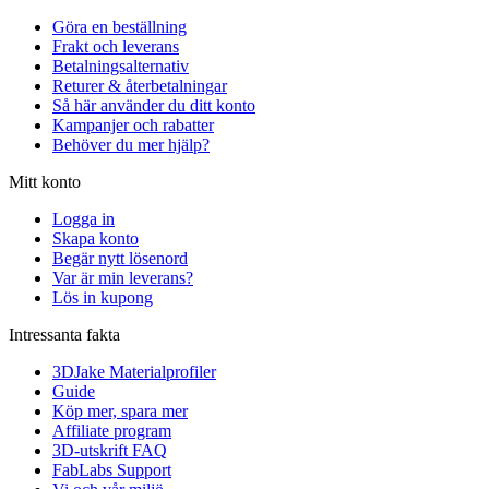
Göra en beställning
Frakt och leverans
Betalningsalternativ
Returer & återbetalningar
Så här använder du ditt konto
Kampanjer och rabatter
Behöver du mer hjälp?
Mitt konto
Logga in
Skapa konto
Begär nytt lösenord
Var är min leverans?
Lös in kupong
Intressanta fakta
3DJake Materialprofiler
Guide
Köp mer, spara mer
Affiliate program
3D-utskrift FAQ
FabLabs Support