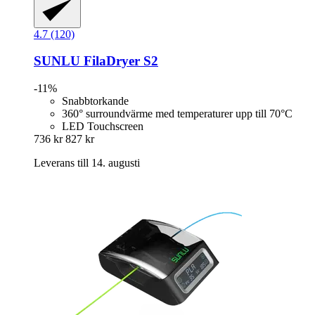
4.7 (120)
SUNLU
FilaDryer S2
-11%
Snabbtorkande
360° surroundvärme med temperaturer upp till 70°C
LED Touchscreen
736 kr
827 kr
Leverans till 14. augusti