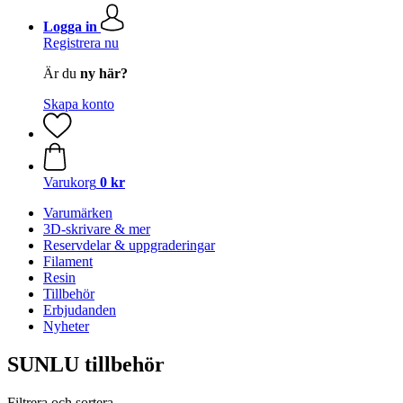
Logga in
Registrera nu
Är du
ny här?
Skapa konto
Varukorg
0 kr
Varumärken
3D-skrivare & mer
Reservdelar & uppgraderingar
Filament
Resin
Tillbehör
Erbjudanden
Nyheter
SUNLU tillbehör
Filtrera och sortera