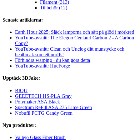
Filament (313)
Tillbehör (12)
Senaste artiklarna:
Earth Hour 2025: Släck lamporna och sätt på glöd i mörkret!
YouTube-avsnitt: The Elegoo Centauri Carbon 2 - A Carbon
Copy?
YouTube-avsnitt: Clean och Unclog ditt munstycke och
heatbreak som ett proffs!
Förhindra warping - du kan göra detta
YouTube-avsnitt: HueForge
Upptäck 3DJake:
BIQU
GEEETECH HS-PLA Gray
Polymaker ASA Black
Spectrum ReFill ASA 275 Lime Green
Nobufil PCTG Candy Green
Nya produkter:
Vallejo Glass Fiber Brush