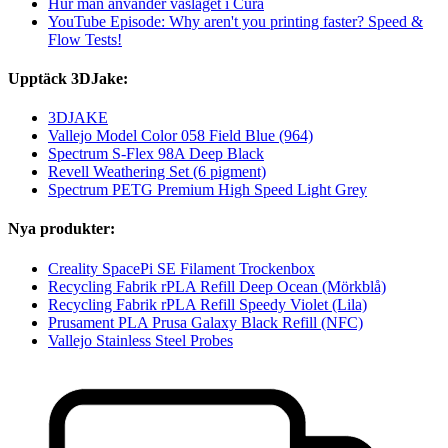
Hur man använder vasläget i Cura
YouTube Episode: Why aren't you printing faster? Speed &
Flow Tests!
Upptäck 3DJake:
3DJAKE
Vallejo Model Color 058 Field Blue (964)
Spectrum S-Flex 98A Deep Black
Revell Weathering Set (6 pigment)
Spectrum PETG Premium High Speed Light Grey
Nya produkter:
Creality SpacePi SE Filament Trockenbox
Recycling Fabrik rPLA Refill Deep Ocean (Mörkblå)
Recycling Fabrik rPLA Refill Speedy Violet (Lila)
Prusament PLA Prusa Galaxy Black Refill (NFC)
Vallejo Stainless Steel Probes