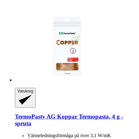
Varukorg
TermoPasty
AG Koppar Termopasta, 4 g -​
spruta
Värmeledningsförmåga på över 3,1 W/mK