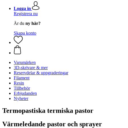
Logga in
Registrera nu
Är du
ny här?
Skapa konto
Varumärken
3D-skrivare & mer
Reservdelar & uppgraderingar
Filament
Resin
Tillbehör
Erbjudanden
Nyheter
Termopastiska termiska pastor
Värmeledande pastor och sprayer