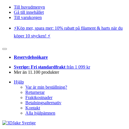
Till huvudmenyn
Gå till innehållet
Till varukorgen
⚡️Köp mer, spara mer: 10% rabatt på filament & harts när du
köper 10 stycken! ⚡️
Reservdelssökare
Sverige: Fri standardfrakt
från 1 099 kr
Mer än 11.100 produkter
Hjälp
Var är min beställning?
Returnerar
Fraktkostnader
Betalningsalternativ
Kontakt
Alla hjälpämnen