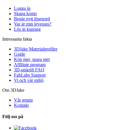
Logga in
Skapa konto
Begär nytt lösenord
Var är min leverans?
Lös in kupong
Intressanta fakta
3DJake Materialprofiler
Guide
Köp mer, spara mer
Affiliate program
3D-utskrift FAQ
FabLabs Support
Vi och vår miljö
Om 3DJake
Vår grupp
Kontakt
Följ oss på