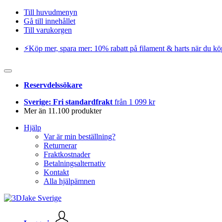
Till huvudmenyn
Gå till innehållet
Till varukorgen
⚡️Köp mer, spara mer: 10% rabatt på filament & harts när du kö
Reservdelssökare
Sverige: Fri standardfrakt
från 1 099 kr
Mer än 11.100 produkter
Hjälp
Var är min beställning?
Returnerar
Fraktkostnader
Betalningsalternativ
Kontakt
Alla hjälpämnen