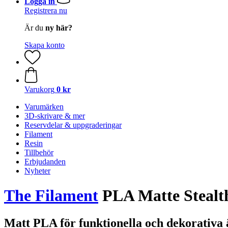
Logga in
Registrera nu
Är du
ny här?
Skapa konto
Varukorg
0 kr
Varumärken
3D-skrivare & mer
Reservdelar & uppgraderingar
Filament
Resin
Tillbehör
Erbjudanden
Nyheter
The Filament
PLA Matte Stealth
Matt PLA för funktionella och dekorativa 