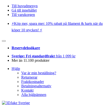
Till huvudmenyn
Gå till innehållet
Till varukorgen
⚡️Köp mer, spara mer: 10% rabatt på filament & harts när du
köper 10 stycken! ⚡️
Reservdelssökare
Sverige: Fri standardfrakt
från 1 099 kr
Mer än 11.100 produkter
Hjälp
Var är min beställning?
Returnerar
Fraktkostnader
Betalningsalternativ
Kontakt
Alla hjälpämnen