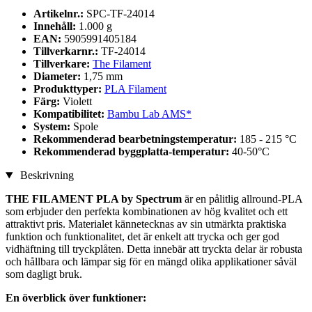
Artikelnr.:
SPC-TF-24014
Innehåll:
1.000 g
EAN:
5905991405184
Tillverkarnr.:
TF-24014
Tillverkare:
The Filament
Diameter:
1,75 mm
Produkttyper:
PLA Filament
Färg:
Violett
Kompatibilitet:
Bambu Lab AMS*
System:
Spole
Rekommenderad bearbetningstemperatur:
185 - 215 °C
Rekommenderad byggplatta-temperatur:
40-50°C
Beskrivning
THE FILAMENT PLA by Spectrum
är en pålitlig allround-PLA
som erbjuder den perfekta kombinationen av hög kvalitet och ett
attraktivt pris. Materialet kännetecknas av sin utmärkta praktiska
funktion och funktionalitet, det är enkelt att trycka och ger god
vidhäftning till tryckplåten. Detta innebär att tryckta delar är robusta
och hållbara och lämpar sig för en mängd olika applikationer såväl
som dagligt bruk.
En överblick över funktioner: