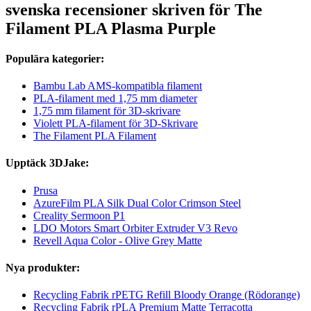
svenska recensioner skriven för The
Filament PLA Plasma Purple
Populära kategorier:
Bambu Lab AMS-kompatibla filament
PLA-filament med 1,75 mm diameter
1,75 mm filament för 3D-skrivare
Violett PLA-filament för 3D-Skrivare
The Filament PLA Filament
Upptäck 3DJake:
Prusa
AzureFilm PLA Silk Dual Color Crimson Steel
Creality Sermoon P1
LDO Motors Smart Orbiter Extruder V3 Revo
Revell Aqua Color - Olive Grey Matte
Nya produkter:
Recycling Fabrik rPETG Refill Bloody Orange (Rödorange)
Recycling Fabrik rPLA Premium Matte Terracotta