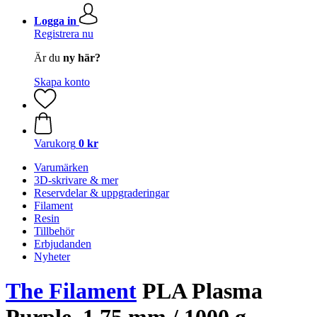
Logga in
Registrera nu
Är du
ny här?
Skapa konto
Varukorg
0 kr
Varumärken
3D-skrivare & mer
Reservdelar & uppgraderingar
Filament
Resin
Tillbehör
Erbjudanden
Nyheter
The Filament
PLA Plasma