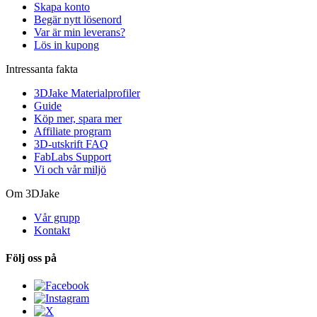
Skapa konto
Begär nytt lösenord
Var är min leverans?
Lös in kupong
Intressanta fakta
3DJake Materialprofiler
Guide
Köp mer, spara mer
Affiliate program
3D-utskrift FAQ
FabLabs Support
Vi och vår miljö
Om 3DJake
Vår grupp
Kontakt
Följ oss på