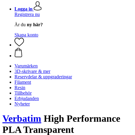
Logga in
Registrera nu
Är du
ny här?
Skapa konto
Varumärken
3D-skrivare & mer
Reservdelar & uppgraderingar
Filament
Resin
Tillbehör
Erbjudanden
Nyheter
Verbatim
High Performance
PLA Transparent