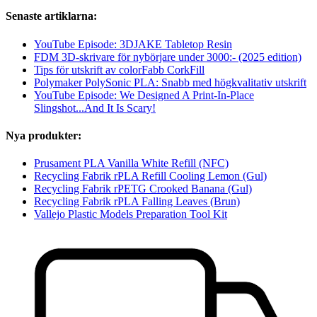
Senaste artiklarna:
YouTube Episode: 3DJAKE Tabletop Resin
FDM 3D-skrivare för nybörjare under 3000:- (2025 edition)
Tips för utskrift av colorFabb CorkFill
Polymaker PolySonic PLA: Snabb med högkvalitativ utskrift
YouTube Episode: We Designed A Print-In-Place
Slingshot...And It Is Scary!
Nya produkter:
Prusament PLA Vanilla White Refill (NFC)
Recycling Fabrik rPLA Refill Cooling Lemon (Gul)
Recycling Fabrik rPETG Crooked Banana (Gul)
Recycling Fabrik rPLA Falling Leaves (Brun)
Vallejo Plastic Models Preparation Tool Kit