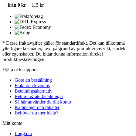
från 0 kr
115 kr
* Dessa fraktavgifter gäller för standardfrakt. Det kan tillkomma
ytterligare kostnader, t.ex. på grund av produkternas vikt, storlek
eller egenskaper. Du hittar denna information direkt i
produktbeskrivningen.
Hjälp och support
Göra en beställning
Frakt och leverans
Betalningsalternativ
Returer & återbetalningar
Så här använder du ditt konto
Kampanjer och rabatter
Behöver du mer hjälp?
Mitt konto
Logga in