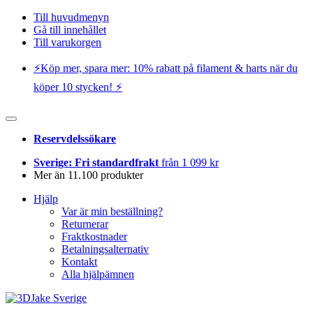
Till huvudmenyn
Gå till innehållet
Till varukorgen
⚡️Köp mer, spara mer: 10% rabatt på filament & harts när du
köper 10 stycken! ⚡️
Reservdelssökare
Sverige: Fri standardfrakt
från 1 099 kr
Mer än 11.100 produkter
Hjälp
Var är min beställning?
Returnerar
Fraktkostnader
Betalningsalternativ
Kontakt
Alla hjälpämnen