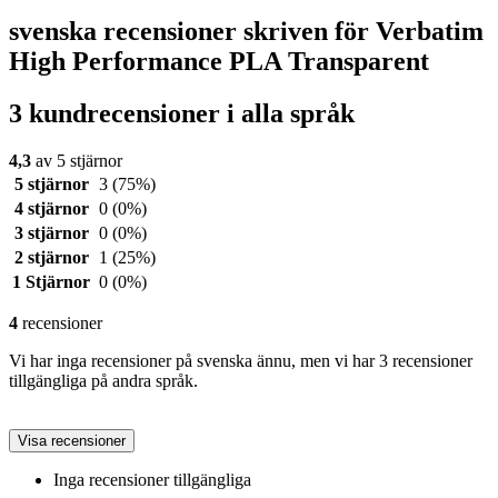
svenska recensioner skriven för Verbatim
High Performance PLA Transparent
3 kundrecensioner i alla språk
4,3
av 5 stjärnor
5 stjärnor
3
(75%)
4 stjärnor
0
(0%)
3 stjärnor
0
(0%)
2 stjärnor
1
(25%)
1 Stjärnor
0
(0%)
4
recensioner
Vi har inga recensioner på svenska ännu, men vi har 3 recensioner
tillgängliga på andra språk.
Visa recensioner
Inga recensioner tillgängliga