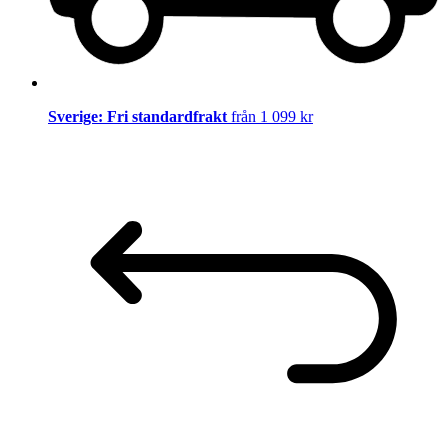
Sverige: Fri standardfrakt
från 1 099 kr