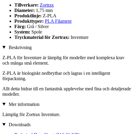
Tillverkare:
Zortrax
Diameter:
1,75 mm
Produktlinje:
Z-PLA
Produkttyper:
PLA Filament
Färg:
Grå / Silver
System:
Spole
Tryckmaterial för Zortrax:
Inventure
Beskrivning
Z-PLA för Inventure är lämplig för modeller med komplexa krav
och många små element.
Z-PLA är biologiskt nedbrytbar och lagras i en intelligent
förpackning.
Allt detta bidrar till en fantastisk upplevelse med fina och detaljerade
modeller.
Mer information
Lämplig för Zortrax Inventure.
Downloads