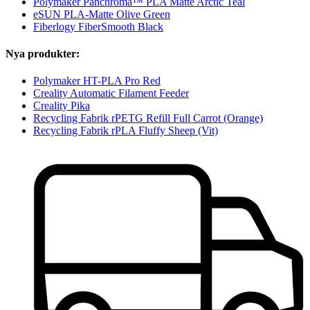
Polymaker Panchroma™ PLA Matte Arctic Teal
eSUN PLA-Matte Olive Green
Fiberlogy FiberSmooth Black
Nya produkter:
Polymaker HT-PLA Pro Red
Creality Automatic Filament Feeder
Creality Pika
Recycling Fabrik rPETG Refill Full Carrot (Orange)
Recycling Fabrik rPLA Fluffy Sheep (Vit)