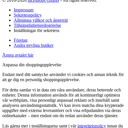
© 2010-2026
niceshops GmbH
- All rights reserved.
Impressum
Sekretesspolicy
Allmänna villkor och ångerrät
Tillgänglighetsredogörelse
Inställningar för sekretess
Företag
Andra trevliga butiker
Ångra avtalet här
Anpassa din shoppingupplevelse
Endast med ditt samtycke använder vi cookies och annan teknik för
att ge dig en personlig shoppingupplevelse.
För detta samlar vi in data om våra användare, deras beteende och
enheter. Denna information används för att kontinuerligt optimera
vår webbplats, visa personligt anpassad reklam och innehåll samt
analysera användningsstatistik. Vi kan även matcha dina krypterade
uppgifter med externa leverantörer och visa erbjudanden via deras
onlinekanaler – men endast om du redan använder deras tjänster.
Läs gärna mer i inställningarna samt i vår
integritetspolicy
innan du