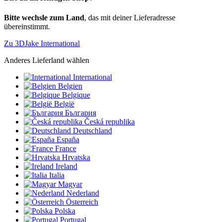
Bitte wechsle zum Land
, das mit deiner Lieferadresse
übereinstimmt.
Zu 3DJake International
Anderes Lieferland wählen
International
Belgien
Belgique
België
България
Česká republika
Deutschland
España
France
Hrvatska
Ireland
Italia
Magyar
Nederland
Österreich
Polska
Portugal