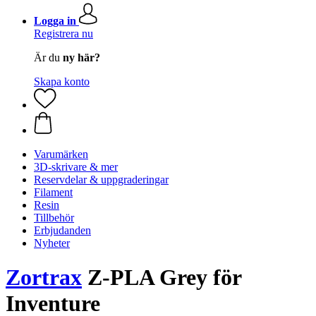
Logga in
Registrera nu
Är du
ny här?
Skapa konto
Varumärken
3D-skrivare & mer
Reservdelar & uppgraderingar
Filament
Resin
Tillbehör
Erbjudanden
Nyheter
Zortrax
Z-PLA Grey för
Inventure