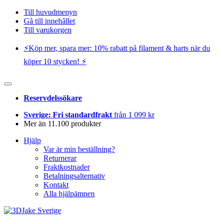
Till huvudmenyn
Gå till innehållet
Till varukorgen
⚡️Köp mer, spara mer: 10% rabatt på filament & harts när du
köper 10 stycken! ⚡️
Reservdelssökare
Sverige: Fri standardfrakt
från 1 099 kr
Mer än 11.100 produkter
Hjälp
Var är min beställning?
Returnerar
Fraktkostnader
Betalningsalternativ
Kontakt
Alla hjälpämnen