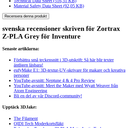
Technical Data Sheet
(516,31 KB)
Material Safety Data Sheet
(92,05 KB)
Recensera denna produkt
svenska recensioner skriven för Zortrax
Z-PLA Grey för Inventure
Senaste artiklarna:
Förbättra små teckensnitt i 3D-utskrift: Så här blir texter
äntligen läsbara!
eufyMake E1: 3D-textur-UV-skrivare för makare och kreativa
personer
YouTube-avsnitt: Neptune 4 & 4 Pro Review
YouTube-avsnitt: Meet the Maker med Wyatt Weaver från
Atom Engineering
Bli en del av vår Discord-community!
Upptäck 3DJake:
The Filament
QIDI Tech Moderkortsfläkt