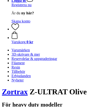
Logga in
Registrera nu
Är du
ny här?
Skapa konto
Varukorg
0 kr
Varumärken
3D-skrivare & mer
Reservdelar & uppgraderingar
Filament
Resin
Tillbehör
Erbjudanden
Nyheter
Zortrax
Z-ULTRAT Olive
För heavy duty modeller