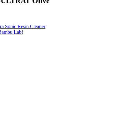
 Z-ULTRAT Olive
ra Sonic Resin Cleaner
 Bambu Lab!