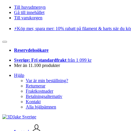
Till huvudmenyn
Gå till innehållet
Till varukorgen
⚡️Köp mer, spara mer: 10% rabatt på filament & harts när du kö
Reservdelssökare
Sverige: Fri standardfrakt
från 1 099 kr
Mer än 11.100 produkter
Hjälp
Var är min beställning?
Returnerar
Fraktkostnader
Betalningsalternativ
Kontakt
Alla hjälpämnen