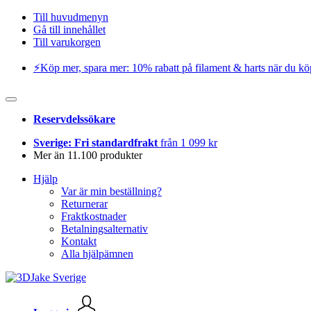
Till huvudmenyn
Gå till innehållet
Till varukorgen
⚡️Köp mer, spara mer: 10% rabatt på filament & harts när du kö
Reservdelssökare
Sverige: Fri standardfrakt
från 1 099 kr
Mer än 11.100 produkter
Hjälp
Var är min beställning?
Returnerar
Fraktkostnader
Betalningsalternativ
Kontakt
Alla hjälpämnen