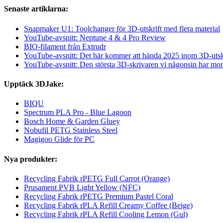
Senaste artiklarna:
Snapmaker U1: Toolchanger för 3D-utskrift med flera material
YouTube-avsnitt: Neptune 4 & 4 Pro Review
BIO-filament från Extrudr
YouTube-avsnitt: Det här kommer att hända 2025 inom 3D-utsk
YouTube-avsnitt: Den största 3D-skrivaren vi någonsin har mon
Upptäck 3DJake:
BIQU
Spectrum PLA Pro - Blue Lagoon
Bosch Home & Garden Gluey
Nobufil PETG Stainless Steel
Magigoo Glide för PC
Nya produkter:
Recycling Fabrik rPETG Full Carrot (Orange)
Prusament PVB Light Yellow (NFC)
Recycling Fabrik rPETG Premium Pastel Coral
Recycling Fabrik rPLA Refill Creamy Coffee (Beige)
Recycling Fabrik rPLA Refill Cooling Lemon (Gul)