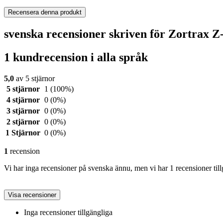
Recensera denna produkt
svenska recensioner skriven för Zortrax
1 kundrecension i alla språk
5,0
av 5 stjärnor
5 stjärnor
1
(100%)
4 stjärnor
0
(0%)
3 stjärnor
0
(0%)
2 stjärnor
0
(0%)
1 Stjärnor
0
(0%)
1
recension
Vi har inga recensioner på svenska ännu, men vi har 1 recensioner till
Visa recensioner
Inga recensioner tillgängliga