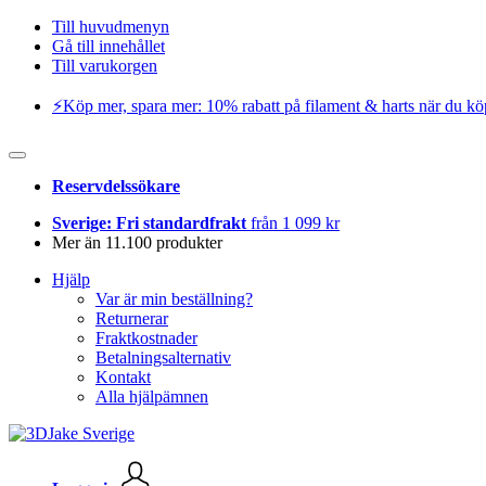
Till huvudmenyn
Gå till innehållet
Till varukorgen
⚡️Köp mer, spara mer: 10% rabatt på filament & harts när du kö
Reservdelssökare
Sverige: Fri standardfrakt
från 1 099 kr
Mer än 11.100 produkter
Hjälp
Var är min beställning?
Returnerar
Fraktkostnader
Betalningsalternativ
Kontakt
Alla hjälpämnen