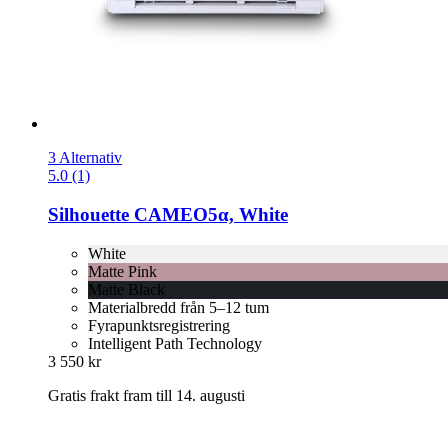
3 Alternativ
5.0 (1)
Silhouette
CAMEO5α, White
White
Matte Pink
Matte Black
Materialbredd från 5–12 tum
Fyrapunktsregistrering
Intelligent Path Technology
3 550 kr
Gratis frakt fram till 14. augusti