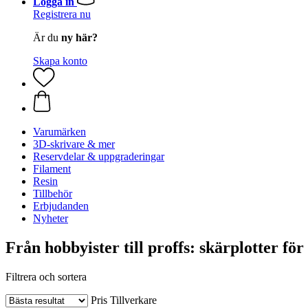
Logga in
Registrera nu
Är du
ny här?
Skapa konto
Varumärken
3D-skrivare & mer
Reservdelar & uppgraderingar
Filament
Resin
Tillbehör
Erbjudanden
Nyheter
Från hobbyister till proffs: skärplotter för
Filtrera och sortera
Pris
Tillverkare