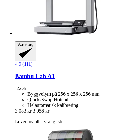
Varukorg
4.9 (111)
Bambu Lab
A1
-22%
Byggvolym på 256 x 256 x 256 mm
Quick-Swap Hotend
Helautomatisk kalibrering
3 083 kr
3 956 kr
Leverans till 13. augusti