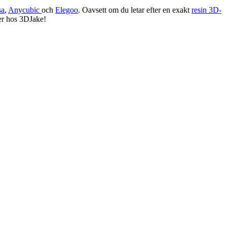
sa
,
Anycubic
och
Elegoo
. Oavsett om du letar efter en exakt
resin 3D-
fter hos 3DJake!