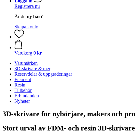
Logga in
Registrera nu
Är du
ny här?
Skapa konto
Varukorg
0 kr
Varumärken
3D-skrivare & mer
Reservdelar & uppgraderingar
Filament
Resin
Tillbehör
Erbjudanden
Nyheter
3D-skrivare för nybörjare, makers och pro
Stort urval av FDM- och resin 3D-skrivare