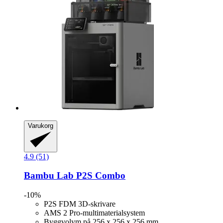
Varukorg
4.9 (51)
Bambu Lab
P2S Combo
-10%
P2S FDM 3D-skrivare
AMS 2 Pro-multimaterialsystem
Byggvolym på 256 x 256 x 256 mm