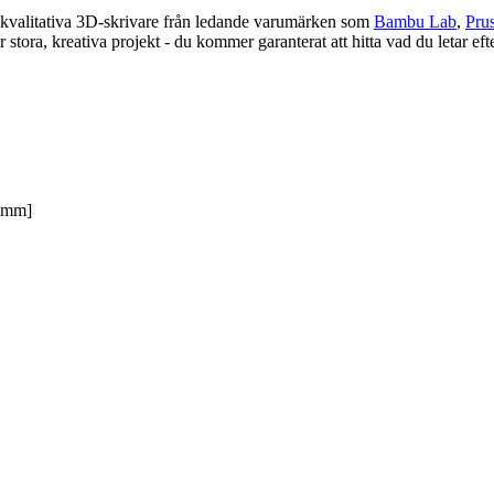
ögkvalitativa 3D-skrivare från ledande varumärken som
Bambu Lab
,
Pru
ör stora, kreativa projekt - du kommer garanterat att hitta vad du letar e
 [mm]