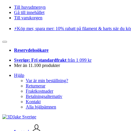
Till huvudmenyn
Gå till innehållet
Till varukorgen
⚡️Köp mer, spara mer: 10% rabatt på filament & harts när du kö
Reservdelssökare
Sverige: Fri standardfrakt
från 1 099 kr
Mer än 11.100 produkter
Hjälp
Var är min beställning?
Returnerar
Fraktkostnader
Betalningsalternativ
Kontakt
Alla hjälpämnen