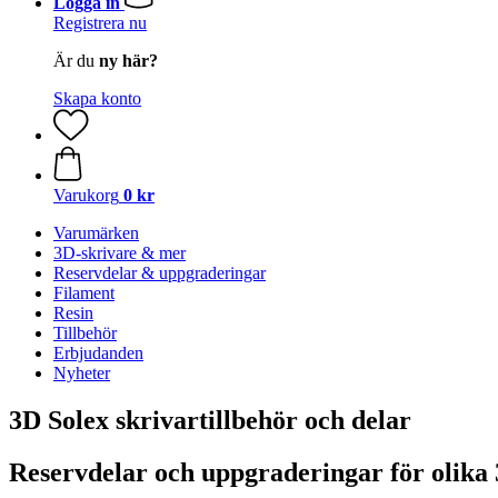
Logga in
Registrera nu
Är du
ny här?
Skapa konto
Varukorg
0 kr
Varumärken
3D-skrivare & mer
Reservdelar & uppgraderingar
Filament
Resin
Tillbehör
Erbjudanden
Nyheter
3D Solex skrivartillbehör och delar
Reservdelar och uppgraderingar för olika