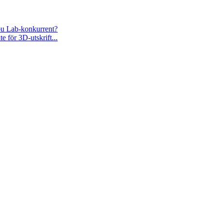
bu Lab-konkurrent?
e för 3D-utskrift...