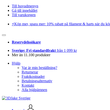
Till huvudmenyn
Gå till innehållet
Till varukorgen
⚡️Köp mer, spara mer: 10% rabatt på filament & harts när du kö
Reservdelssökare
Sverige: Fri standardfrakt
från 1 099 kr
Mer än 11.100 produkter
Hjälp
Var är min beställning?
Returnerar
Fraktkostnader
Betalningsalternativ
Kontakt
Alla hjälpämnen