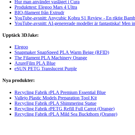
Hur man använder vasläget i Cura
Produkttest: Elegoo Mars 4 Ultra
BIO-filament från Extrudr
YouTube-avsnitt: Anycubic Kobra S1 Review - En riktig Bam
YouTube-avsnitt: AI-genererade modeller är fantastiska! Men int
Upptäck 3DJake:
Elegoo
Snapmaker SnapSpeed PLA Warm Beige (RFID)
The Filament PLA Machinery Orange
AzureFilm PLA Blue
eSUN PETG Translucent Purple
Nya produkter:
Recycling Fabrik rPLA Premium Essential Blue
Vallejo Plastic Models Preparation Tool Kit
Recycling Fabrik rPLA Shimmering Statue
Recycling Fabrik rPETG Refill Full Carrot (Orange)
Recycling Fabrik rPLA Mild Sea Buckthorn (Orange)