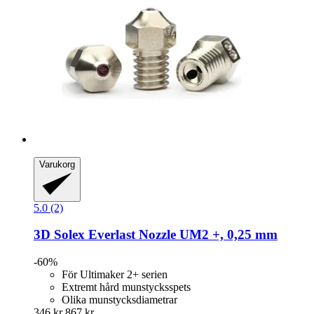
Varukorg
5.0 (2)
3D Solex
Everlast Nozzle UM2 +, 0,25 mm
-60%
För Ultimaker 2+ serien
Extremt hård munstycksspets
Olika munstycksdiametrar
346 kr
867 kr