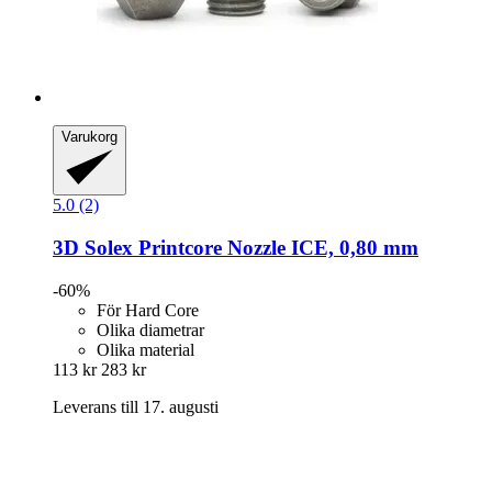
Varukorg
5.0 (2)
3D Solex
Printcore Nozzle ICE, 0,80 mm
-60%
För Hard Core
Olika diametrar
Olika material
113 kr
283 kr
Leverans till 17. augusti