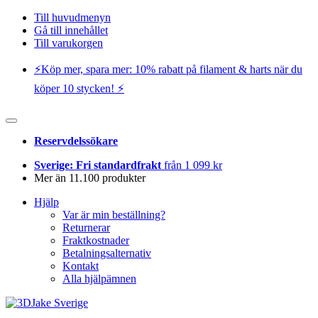
Till huvudmenyn
Gå till innehållet
Till varukorgen
⚡️Köp mer, spara mer: 10% rabatt på filament & harts när du
köper 10 stycken! ⚡️
Reservdelssökare
Sverige: Fri standardfrakt
från 1 099 kr
Mer än 11.100 produkter
Hjälp
Var är min beställning?
Returnerar
Fraktkostnader
Betalningsalternativ
Kontakt
Alla hjälpämnen