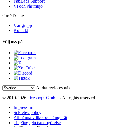
FabLabs Support
Vi och vår miljö
Om 3DJake
Vår grupp
Kontakt
Följ oss på
Ändra region/språk
© 2010-2026
niceshops GmbH
- All rights reserved.
Impressum
Sekretesspolicy
Allmänna villkor och ångerrät
Tillgänglighetsredogörelse