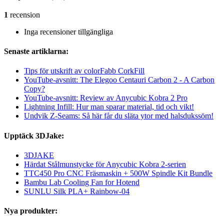
1
recension
Inga recensioner tillgängliga
Senaste artiklarna:
Tips för utskrift av colorFabb CorkFill
YouTube-avsnitt: The Elegoo Centauri Carbon 2 - A Carbon
Copy?
YouTube-avsnitt: Review av Anycubic Kobra 2 Pro
Lightning Infill: Hur man sparar material, tid och vikt!
Undvik Z-Seams: Så här får du släta ytor med halsdukssöm!
Upptäck 3DJake:
3DJAKE
Härdat Stålmunstycke för Anycubic Kobra 2-serien
TTC450 Pro CNC Fräsmaskin + 500W Spindle Kit Bundle
Bambu Lab Cooling Fan for Hotend
SUNLU Silk PLA+ Rainbow-04
Nya produkter: