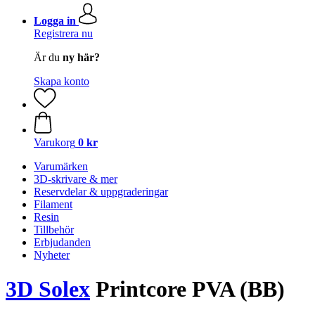
Logga in
Registrera nu
Är du
ny här?
Skapa konto
Varukorg
0 kr
Varumärken
3D-skrivare & mer
Reservdelar & uppgraderingar
Filament
Resin
Tillbehör
Erbjudanden
Nyheter
3D Solex
Printcore PVA (BB)